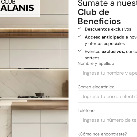
Sumate a nues
Club de
Beneficios
Descuentos
exclusivos
Acceso anticipado
a nov
y ofertas especiales
Eventos
exclusivos,
concu
sorteos.
Nombre y apellido
Correo electrónico
Teléfono
¿Cómo nos encontraste?