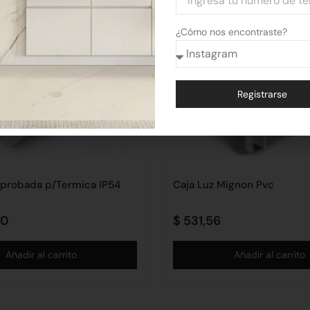
¿Cómo nos encontraste?
Registrarse
Alternative:
 Aprobada p/Termica IP54
Caja Luz Mignon Pvc
00
$
531,56
Añadir al carrito
Añadir al carrito