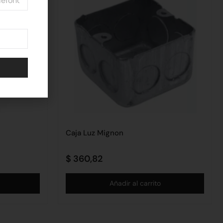
Caja Luz Mignon
$
360,82
Añadir al carrito