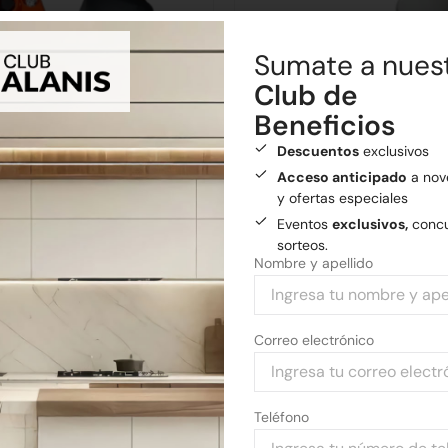
Sumate a nues
Club de
Beneficios
Descuentos
exclusivos
Acceso anticipado
a nov
y ofertas especiales
Eventos
exclusivos,
concu
bra 10AMP
Conector p/corrugado 22
sorteos.
Nombre y apellido
5
$
217,26
Añadir al carrito
Añadir al carrito
Correo electrónico
Teléfono