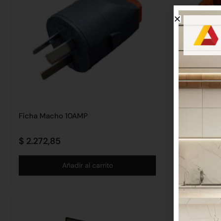
Ficha Macho 10AMP
Ficha Hem
$
2.272,85
$
2.272,8
Añadir al carrito