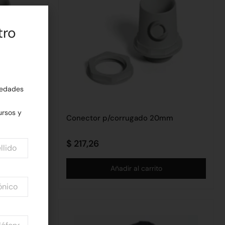
tro
edades
rsos y
mm
Conector p/corrugado 20mm
$
217,26
Añadir al carrito