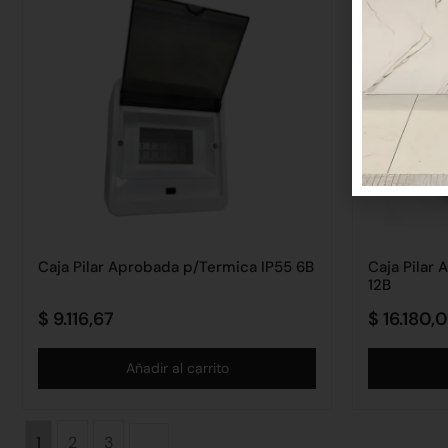
Caja Pilar Aprobada p/Termica IP55 6B
Caja Pilar
12B
$
9.116,67
$
16.180,
Añadir al carrito
1
2
3