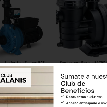
urizador Bajo Tanque BAT
Bomba para Piscina BA750
Sumate a nues
6,63
$
260.453,41
Club de
Añadir al carrito
Añadir al carrito
Beneficios
Descuentos
exclusivos
Acceso anticipado
a nov