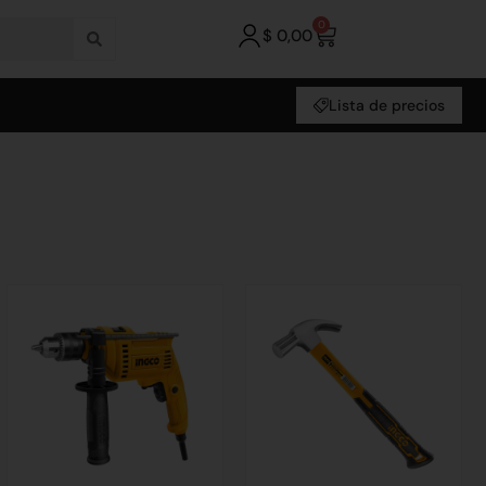
0
$
0,00
Lista de precios