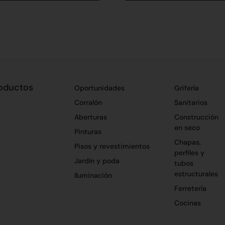
oductos
Oportunidades
Grifería
Corralón
Sanitarios
Aberturas
Construcción
en seco
Pinturas
Chapas,
Pisos y revestimientos
perfiles y
Jardín y poda
tubos
estructurales
Iluminación
Ferretería
Cocinas