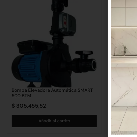
Bomba Elevadora Automática SMART
Bomba Cent
500 BTM
H750p Btm
$
305.455,52
$
211.120,
Añadir al carrito