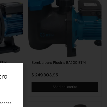
 BTM
Bomba para Piscina BA500 BTM
tro
$
249.303,95
Añadir al carrito
edades