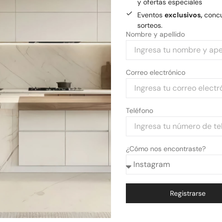
y ofertas especiales
Eventos
exclusivos,
concu
sorteos.
Nombre y apellido
Correo electrónico
Teléfono
rifuga para Elevación
Bomba Centrifuga para Ele
¿Cómo nos encontraste?
H500p Btm
89
$
193.152,39
Registrarse
Añadir al carrito
Añadir al carrito
Alternative: