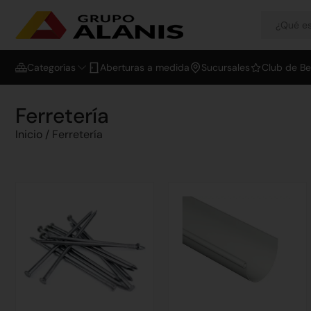
Categorías
Aberturas a medida
Sucursales
Club de Be
Ferretería
Inicio
/ Ferretería