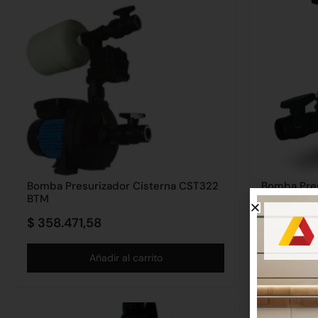
Bomba Presurizador Cisterna CST322
Bomba Pres
BTM
3 BTM
$
358.471,58
$
309.95
Añadir al carrito