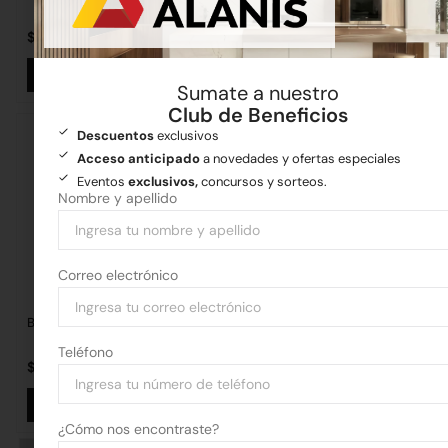
$
42.753,23
$
102.490,63
Añadir al carrito
Añadir al carrito
Sumate a nuestro
Club de Beneficios
Descuentos
exclusivos
Acceso anticipado
a novedades y ofertas especiales
Eventos
exclusivos,
concursos y sorteos.
Nombre y apellido
Correo electrónico
Bateria 20V 2.0A
Atornillador de Impacto ING-
CO 20V c/Bateria
Teléfono
$
66.618,91
$
376.775,11
Añadir al carrito
Añadir al carrito
¿Cómo nos encontraste?