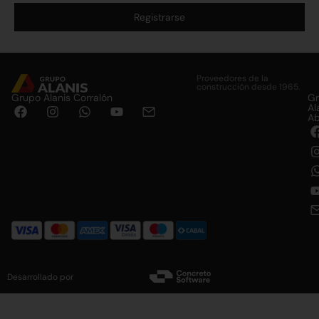
Registrarse
Alternative:
Proveedores de la
construcción desde 1965.
Grupo Alanis Corralón
G
Al
Ab
Desarrollado por