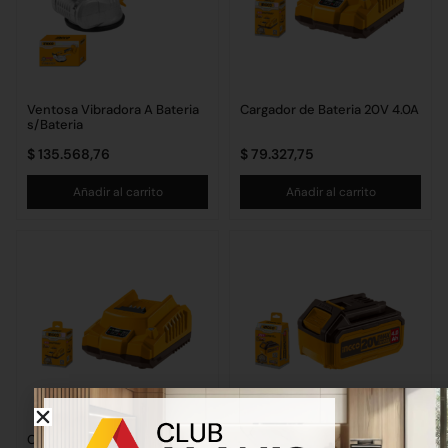
Ventosa Vibradora A Bateria
Cargador de Bateria 20V 4.0A
s/Bateria
$
135.568,76
$
79.327,75
Añadir al carrito
Añadir al carrito
Cargador Bateria 20V 2.0A
Bateria 20V 4.0A