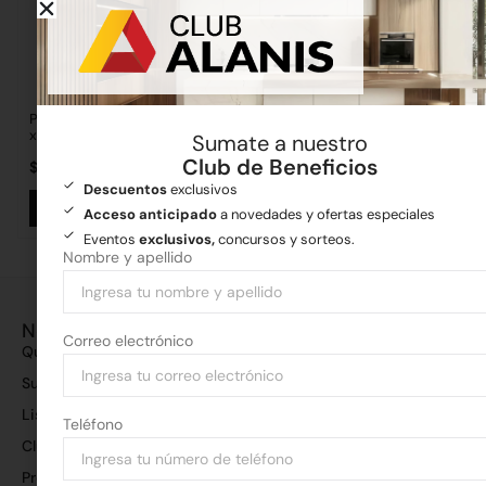
Perfil “C” 100x50x15x1. 6mm
Perfil “C” 100x50x15x1. 6mm
x6
x12
Sumate a nuestro
Club de Beneficios
$
50.979,00
$
101.959,00
Descuentos
exclusivos
Añadir al carrito
Añadir al carrito
Acceso anticipado
a novedades y ofertas especiales
Eventos
exclusivos,
concursos y sorteos.
Nombre y apellido
Nosotros
Correo electrónico
Quiénes somos
Sucursales
Lista de precios
Teléfono
Club de beneficios
Preguntas frecuentes