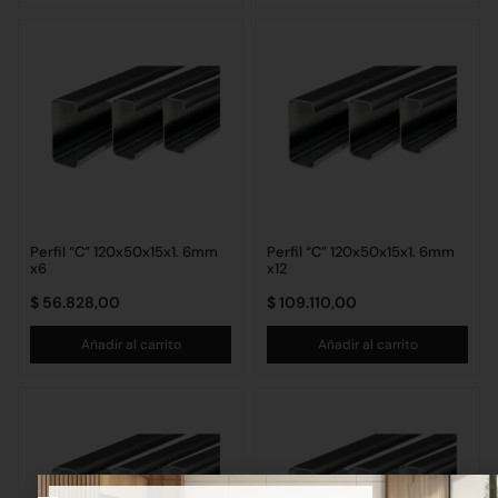
Perfil “C” 120x50x15x1. 6mm
Perfil “C” 120x50x15x1. 6mm
x6
x12
$
56.828,00
$
109.110,00
Añadir al carrito
Añadir al carrito