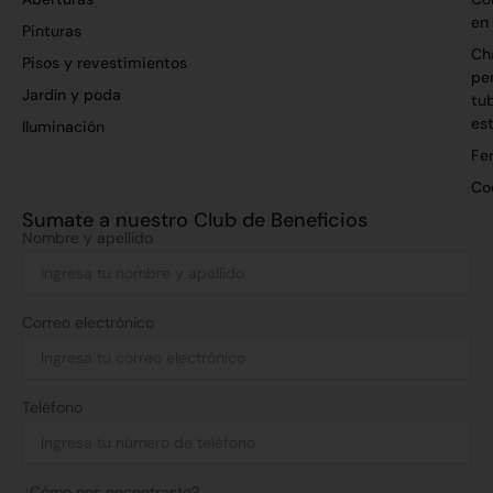
en
Pinturas
Ch
Pisos y revestimientos
per
Jardín y poda
tu
es
Iluminación
Fer
Co
Sumate a nuestro Club de Beneficios
Nombre y apellido
Correo electrónico
Teléfono
¿Cómo nos encontraste?