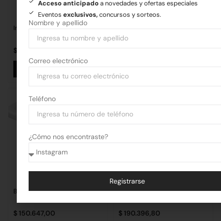
Acceso anticipado
a novedades y ofertas especiales
Eventos
exclusivos,
concursos y sorteos.
Nombre y apellido
Inodoro Axis Largo
Deposito Vogue
$
293.417,57
$
171.328,74
Correo electrónico
Añadir al carrito
Añadir al carrito
Teléfono
¿Cómo nos encontraste?
Registrarse
Bidet Vogue
Inodoro Vogue Largo
Alternative:
$
150.647,00
$
190.396,80