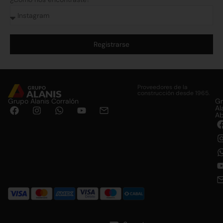
Registrarse
Alternative:
Proveedores de la
construcción desde 1965.
Grupo Alanis Corralón
G
Al
Ab