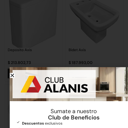
Deposito Axis
Bidet Axis
$
213.802,73
$
187.993,00
Añadir al carrito
Añadir al carrito
Sumate a nuestro
Club de Beneficios
Descuentos
exclusivos