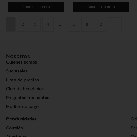
Añadir al carrito
Añadir al carrito
1
2
3
4
…
10
11
12
Nosotros
Quiénes somos
Sucursales
Lista de precios
Club de beneficios
Preguntas frecuentes
Medios de pago
Productos
Oportunidades
Gri
Corralón
San
Aberturas
Co