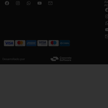
Al
Ab
Desarrollado por