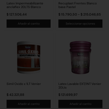
Latex Impermeabilizante
Recuplast Frentes Blanco
anclaflex 20LTS Blanco
base Pastel
$
127.506,44
$
15.790,50
-
$
215.046,65
Añadir al carrito
Seleccionar opciones
Simil Oxido x 1LT Venier
Latex Lavable EXT/INT Venier
20Lts
$
42.321,88
$
121.699,97
Añadir al carrito
Añadir al carrito