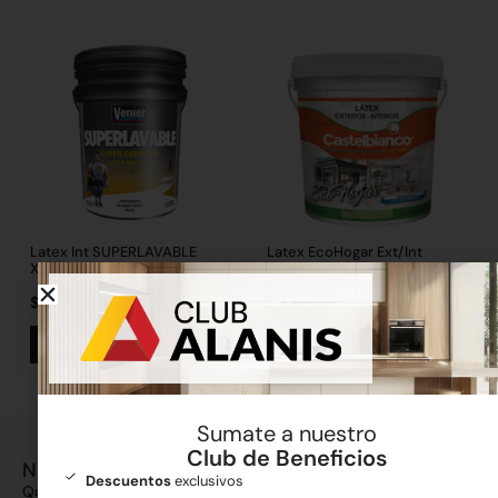
Latex Int SUPERLAVABLE
Latex EcoHogar Ext/Int
X25KG
$
202.840,52
$
4.709,00
-
$
91.400,07
Añadir al carrito
Seleccionar opciones
Sumate a nuestro
Club de Beneficios
Nosotros
Descuentos
exclusivos
Quiénes somos