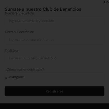
Co
Sumate a nuestro Club de Beneficios
Nombre y apellido
Correo electrónico
Teléfono
¿Cómo nos encontraste?
Registrarse
Alternative: