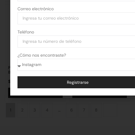
Correo electrónico
Teléfono
¿Cómo nos encontraste?
Piso Flotante Pirka Fresno
Piso Flotante Pirka Ebano
Blanco 5mm (1.76mt2)
5mm (1.76mt2)
$
52.380,90
por m2
$
52.380,90
por m2
Registrarse
Alternative:
Añadir al carrito
Añadir al carrito
1
2
3
4
…
6
7
8