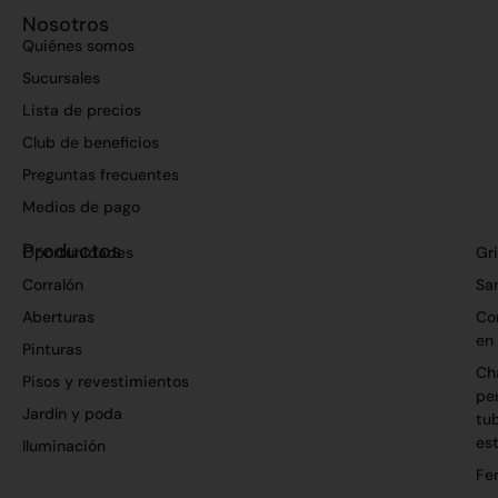
Nosotros
Quiénes somos
Sucursales
Lista de precios
Club de beneficios
Preguntas frecuentes
Medios de pago
Productos
Oportunidades
Gri
Corralón
San
Aberturas
Co
en
Pinturas
Ch
Pisos y revestimientos
per
Jardín y poda
tu
es
Iluminación
Fer