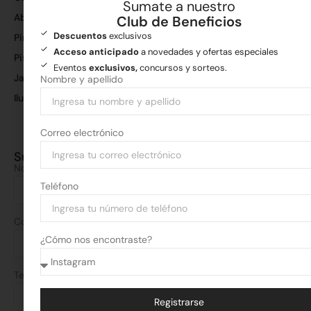
Sumate a nuestro
Aberturas
Co
Club de Beneficios
en
Descuentos
exclusivos
Pinturas
Ch
Acceso anticipado
a novedades y ofertas especiales
Pisos y revestimientos
per
Eventos
exclusivos,
concursos y sorteos.
Jardín y poda
Nombre y apellido
tu
es
Iluminación
Fer
Correo electrónico
Co
Sumate a nuestro Club de Beneficios
Nombre y apellido
Teléfono
Correo electrónico
¿Cómo nos encontraste?
Teléfono
Registrarse