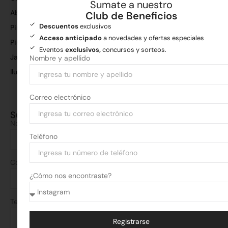
Sumate a nuestro
Aberturas
Co
Club de Beneficios
en
Descuentos
exclusivos
Pinturas
Ch
Acceso anticipado
a novedades y ofertas especiales
Pisos y revestimientos
per
Eventos
exclusivos,
concursos y sorteos.
Jardín y poda
Nombre y apellido
tu
es
Iluminación
Fer
Correo electrónico
Co
Sumate a nuestro Club de Beneficios
Nombre y apellido
Teléfono
Correo electrónico
¿Cómo nos encontraste?
Teléfono
Registrarse