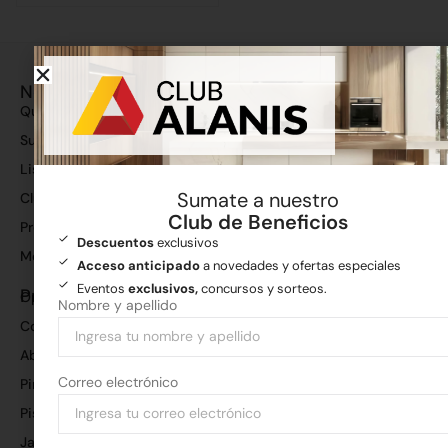
Nosotros
Quiénes somos
Sucursales
Lista de precios
Sumate a nuestro
Club de beneficios
Club de Beneficios
Preguntas frecuentes
Descuentos
exclusivos
Medios de pago
Acceso anticipado
a novedades y ofertas especiales
Eventos
exclusivos,
concursos y sorteos.
Productos
Oportunidades
Gri
Nombre y apellido
Corralón
San
Aberturas
Co
en
Correo electrónico
Pinturas
Ch
Pisos y revestimientos
per
Jardín y poda
tu