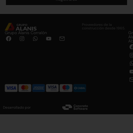
Alternative:
Proveedores de la
construcción desde 1965.
Grupo Alanis Corralón
G
Al
Ab
Desarrollado por