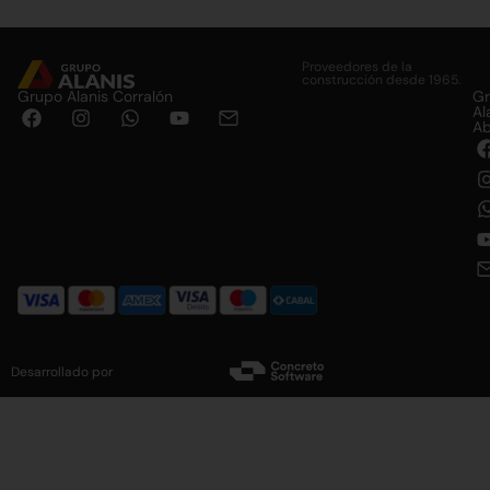
Alternative:
Proveedores de la
construcción desde 1965.
Grupo Alanis Corralón
G
Al
Ab
Desarrollado por