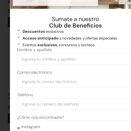
15Mts
$
26.921,90
$
16.186,17
Sumate a nuestro
Añadir al carrito
Añadir al carrito
Club de Beneficios
Descuentos
exclusivos
Acceso anticipado
a novedades y ofertas especiales
Eventos
exclusivos,
concursos y sorteos.
Nombre y apellido
Correo electrónico
Soporte para manguera
Manguera Tramontina Flex 25
Teléfono
Tramontina
mts.
$
2.922,15
$
35.038,58
¿Cómo nos encontraste?
Añadir al carrito
Añadir al carrito