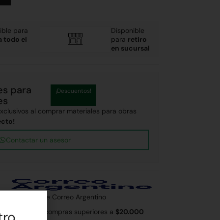
ible para
Disponible
a todo el
para
retiro
en sucursal
es para
¡Descuentos!
es
clusivos al comprar materiales para obras
ecto!
Contactar un asesor
 país a través de Correo Argentino
 Rodríguez en compras superiores a
$20.000
tro