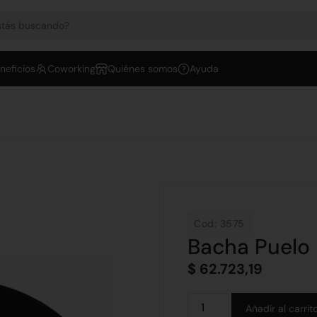
neficios
Coworking
Quiénes somos
Ayuda
Cod: 3575
Bacha Puelo
$
62.723,19
Añadir al carrit