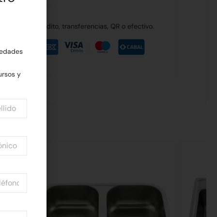
de débito, crédito, transferencias, QR o efectivo.
edades
rsos y