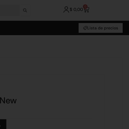
0
$
0,00
Lista de precios
 New
Alternative:
o