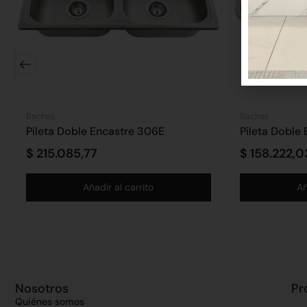
Bachas
Bachas
Pileta Doble Encastre 306E
Pileta Doble
$
215.085,77
$
158.222,0
Añadir al carrito
Añ
Nosotros
Pr
Quiénes somos