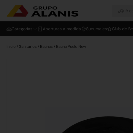
Categorías
Aberturas a medida
Sucursales
Club de Be
Inicio
/
Sanitarios
/
Bachas
/ Bacha Puelo New