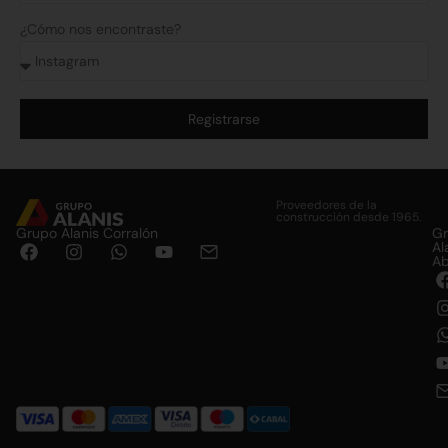
¿Cómo nos encontraste?
Registrarse
Alternative:
Proveedores de la
construcción desde 1965.
Grupo Alanis Corralón
G
Al
Ab