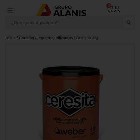
0
Inicio
/
Corralón
/
Impermeabilizantes
/ Ceresita 4kg