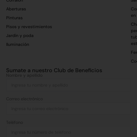
Corralón
San
Aberturas
Co
en
Pinturas
Ch
Pisos y revestimientos
per
Jardín y poda
tu
es
Iluminación
Fer
Co
Sumate a nuestro Club de Beneficios
Nombre y apellido
Correo electrónico
Teléfono