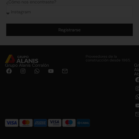
¿Cómo nos encontraste?
Registrarse
Alternative:
Proveedores de la
construcción desde 1965.
Grupo Alanis Corralón
G
Al
Ab