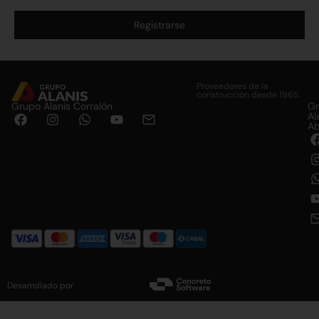
Registrarse
Alternative:
Proveedores de la
construcción desde 1965.
Grupo Alanis Corralón
G
Al
Ab
Desarrollado por