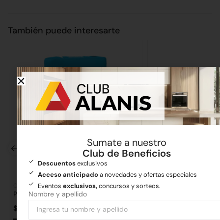
También puede interesarte
Sumate a nuestro
Club de Beneficios
Descuentos
exclusivos
Acceso anticipado
a novedades y ofertas especiales
Eventos
exclusivos,
concursos y sorteos.
Cementos
Corralón
Nombre y apellido
Pegamento Perfecto Impermeable 25kg
Ladrillo Vista Córdo
$
8.294,01
$
592,90