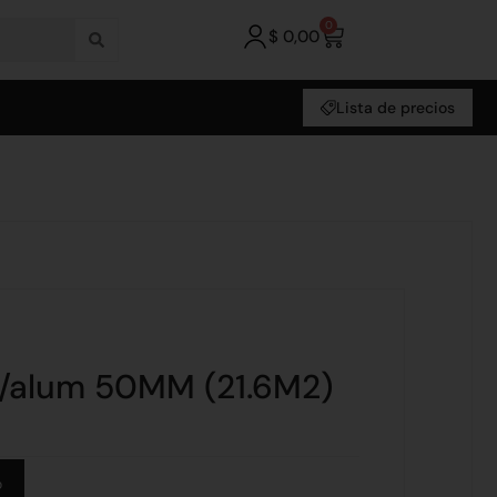
0
$
0,00
Lista de precios
c/alum 50MM (21.6M2)
Alternative:
o