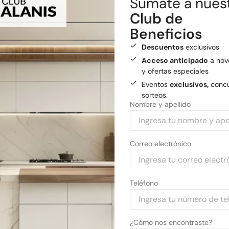
Sumate a nues
Envío gratis
a General
Club de
Medios de pago
Beneficios
Pagá tu compra con tarjetas 
Descuentos
exclusivos
Acceso anticipado
a nov
y ofertas especiales
Eventos
exclusivos,
concu
sorteos.
Nombre y apellido
Correo electrónico
Teléfono
¿Cómo nos encontraste?