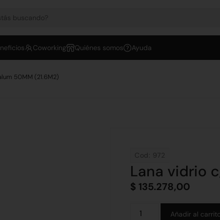
neficios
Coworking
Quiénes somos
Ayuda
c/alum 50MM (21.6M2)
Cod: 972
Lana vidrio 
$
135.278,00
Añadir al carrit