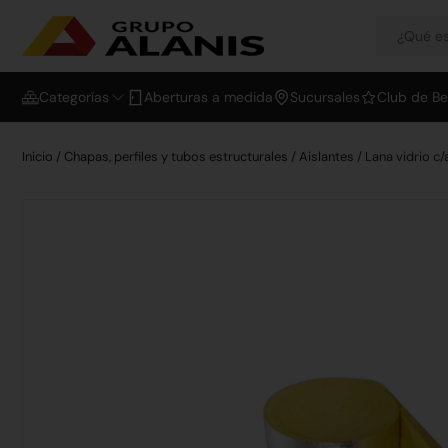
Categorías
Aberturas a medida
Sucursales
Club de Be
Inicio
/
Chapas, perfiles y tubos estructurales
/
Aislantes
/ Lana vidrio 