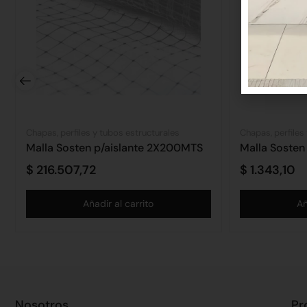
Chapas, perfiles y tubos estructurales
Chapas, perfiles
Malla Sosten p/aislante 2X200MTS
$
216.507,72
$
1.343,10
Añadir al carrito
Añ
Nosotros
Pr