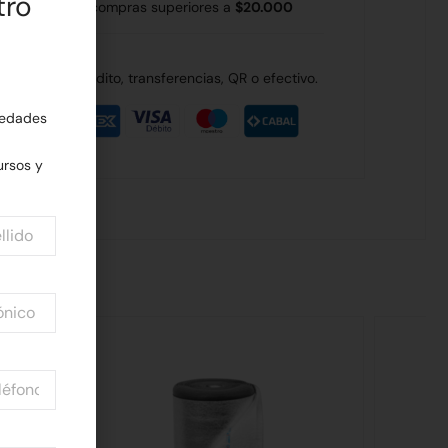
tro
 Rodríguez en compras superiores a
$20.000
de débito, crédito, transferencias, QR o efectivo.
edades
rsos y