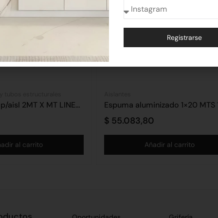
Registrarse
Alternative:
 y tubos estructurales
Aislantes
Malla Sosten p/aisl 2MT X MT LINEAL
$
55.083,80
adir al carrito
Añadir al carrito
oductos
Oportunidades
Grifería