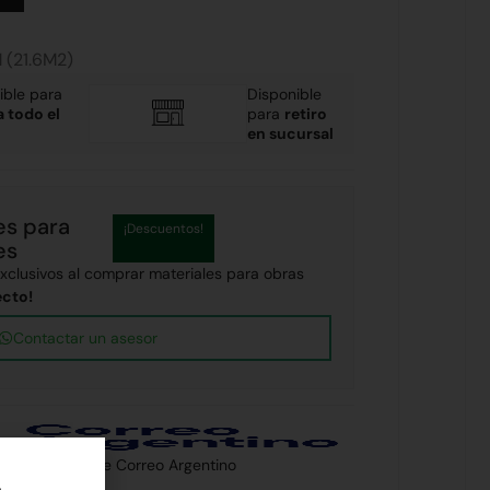
 (21.6M2)
ible para
Disponible
a todo el
para
retiro
en sucursal
es para
¡Descuentos!
es
clusivos al comprar materiales para obras
ecto!
Contactar un asesor
 país a través de Correo Argentino