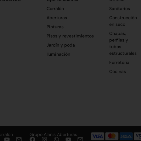
Corralón
Sanitarios
Aberturas
Construcción
en seco
Pinturas
Chapas,
Pisos y revestimientos
perfiles y
Jardín y poda
tubos
estructurales
Iluminación
Ferretería
Cocinas
orralón
Grupo Alanis Aberturas