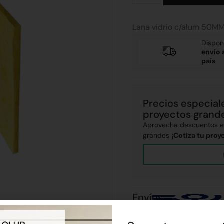
Lana vidrio c/alum 50MM
Dispon
envío 
país
Precios especial
proyectos grand
Aprovecha descuentos ex
grandes
¡Cotiza tu proy
Envíos
Realizamos envíos a todo el