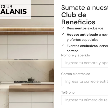
Sumate a nues
Realizamos envíos a todo el
Club de
Envío gratis
a General
Beneficios
Medios de pago
Descuentos
exclusivos
Pagá tu compra con tarjetas 
Acceso anticipado
a nov
y ofertas especiales
Eventos
exclusivos,
concu
sorteos.
Nombre y apellido
Correo electrónico
Teléfono