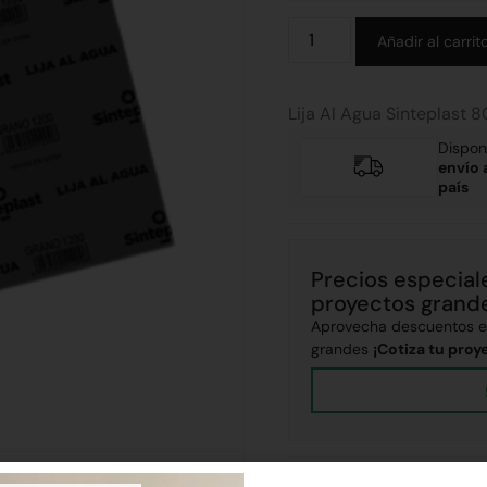
Añadir al carrit
Lija Al Agua Sinteplast 8
Dispon
envío 
país
Precios especial
proyectos grand
Aprovecha descuentos ex
grandes
¡Cotiza tu proy
Envíos