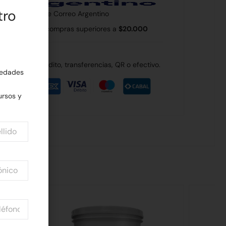
tro
 país a través de Correo Argentino
 Rodríguez en compras superiores a
$20.000
de débito, crédito, transferencias, QR o efectivo.
edades
rsos y