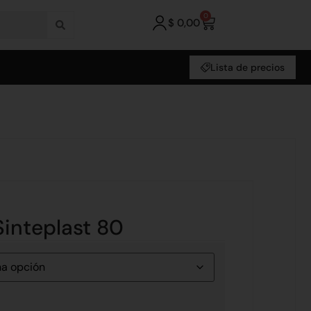
0
$
0,00
Lista de precios
Sinteplast 80