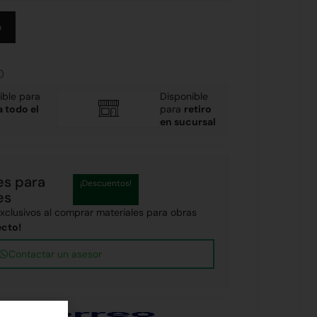
Alternative:
o
0
ible para
Disponible
a todo el
para
retiro
en sucursal
es para
¡Descuentos!
es
clusivos al comprar materiales para obras
ecto!
Contactar un asesor