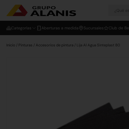
Categorías
Aberturas a medida
Sucursales
Club de Be
Inicio
/
Pinturas
/
Accesorios de pintura
/ Lija Al Agua Sinteplast 80