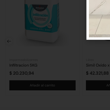
Impermeabilizantes
Látex
Infiltracion 5KG
Simil Oxido x
$
20.230,94
$
42.321,88
Añadir al carrito
Añ