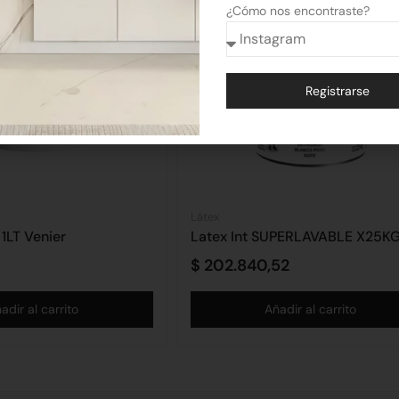
¿Cómo nos encontraste?
Registrarse
Alternative:
Látex
 1LT Venier
Latex Int SUPERLAVABLE X25K
$
202.840,52
adir al carrito
Añadir al carrito