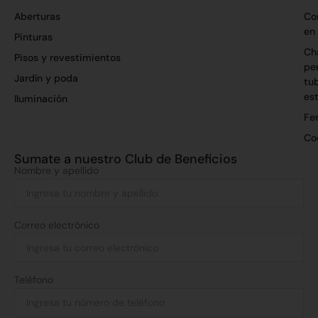
Aberturas
Co
en
Pinturas
Ch
Pisos y revestimientos
per
Jardín y poda
tu
es
Iluminación
Fer
Co
Sumate a nuestro Club de Beneficios
Nombre y apellido
Correo electrónico
Teléfono