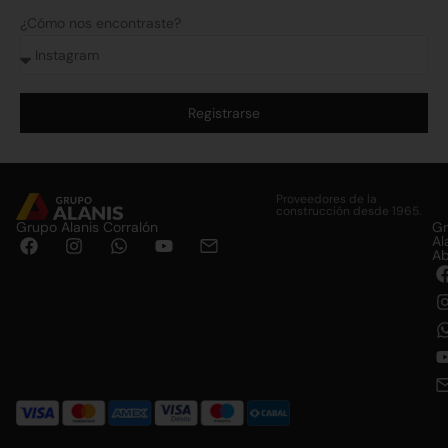
¿Cómo nos encontraste?
Registrarse
Alternative:
Proveedores de la
construcción desde 1965.
Grupo Alanis Corralón
G
Al
Ab