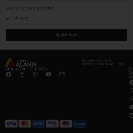
¿Cómo nos encontraste?
Registrarse
Alternative:
Proveedores de la
construcción desde 1965.
Grupo Alanis Corralón
G
Al
Ab