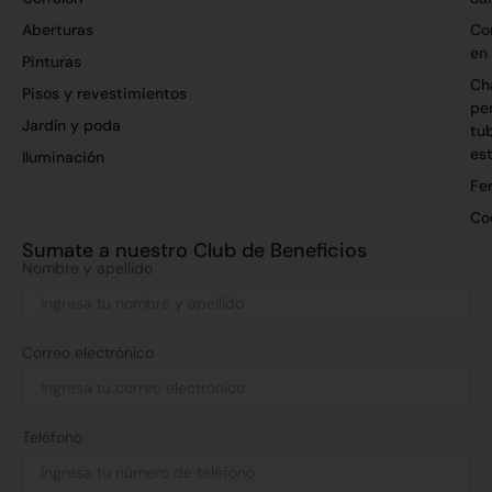
Aberturas
Co
en
Pinturas
Ch
Pisos y revestimientos
per
Jardín y poda
tu
es
Iluminación
Fer
Co
Sumate a nuestro Club de Beneficios
Nombre y apellido
Correo electrónico
Teléfono