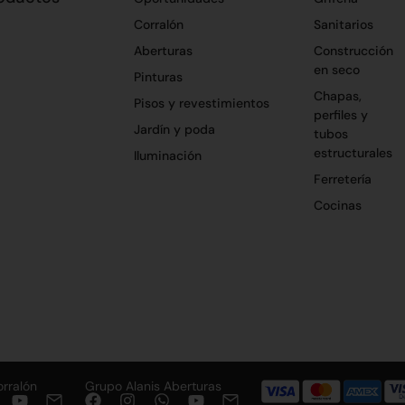
Corralón
Sanitarios
Aberturas
Construcción
en seco
Pinturas
Chapas,
Pisos y revestimientos
perfiles y
Jardín y poda
tubos
estructurales
Iluminación
Ferretería
Cocinas
orralón
Grupo Alanis Aberturas