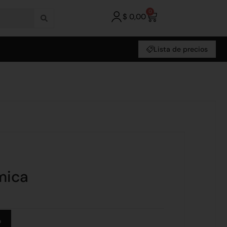
0
$
0,00
Lista de precios
mica
Alternative:
o