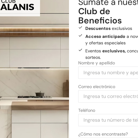
Sumate a nues
Envío gratis
a General
Club de
Medios de pago
Beneficios
Pagá tu compra con tarjetas 
Descuentos
exclusivos
Acceso anticipado
a nov
y ofertas especiales
Eventos
exclusivos,
concu
sorteos.
Nombre y apellido
Correo electrónico
Teléfono
¿Cómo nos encontraste?