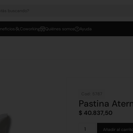
neficios
Coworking
Quiénes somos
Ayuda
Cod: 5787
Pastina Ater
$
40.837,50
Añadir al carrit