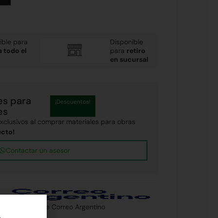
ible para
Disponible
a todo el
para
retiro
en sucursal
es para
¡Descuentos!
es
clusivos al comprar materiales para obras
ecto!
Contactar un asesor
 país a través de Correo Argentino