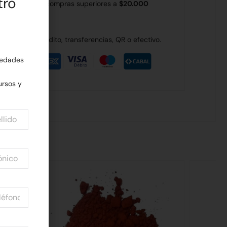
tro
 Rodríguez en compras superiores a
$20.000
de débito, crédito, transferencias, QR o efectivo.
edades
rsos y