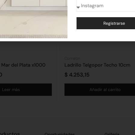
Registrarse
Alternative:
Corralón
a Mar del Plata x1000
Ladrillo Telgopor Techo 10cm
0
$
4.253,15
Leer más
Añadir al carrito
oductos
Oportunidades
Grifería