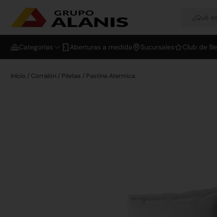
Categorías
Aberturas a medida
Sucursales
Club de Be
Inicio
/
Corralón
/
Piletas
/ Pastina Atermica