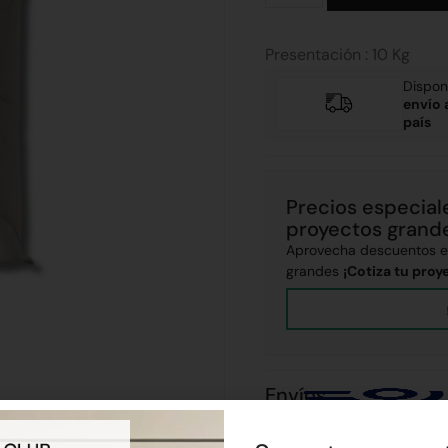
Presentación : 10 Kg
Dispon
envío 
país
Precios especial
proyectos grand
Aprovecha descuentos ex
grandes
¡Cotiza tu proy
Envíos
Realizamos envíos a todo el