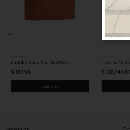
Corralón
Corralón
Ladrillo Vista Mar del Plata
Ladrillo Vist
$
137,94
$
128.744,0
Leer más
Nosotros
Pr