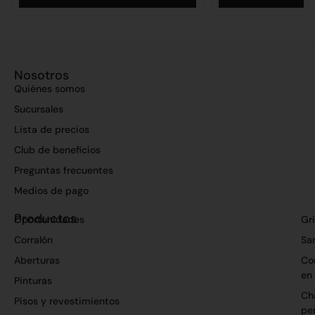
Nosotros
Quiénes somos
Sucursales
Lista de precios
Club de beneficios
Preguntas frecuentes
Medios de pago
Productos
Oportunidades
Gri
Corralón
San
Aberturas
Co
en
Pinturas
Ch
Pisos y revestimientos
per