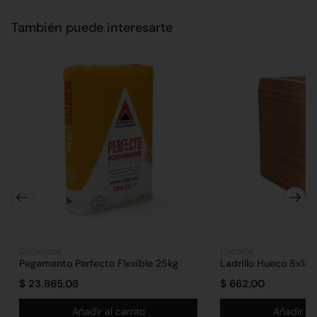
También puede interesarte
Cementos
Corralón
Pegamento Perfecto Flexible 25kg
Ladrillo Hueco 8x18
$
23.865,08
$
662,00
Añadir al carrito
Añadir al 