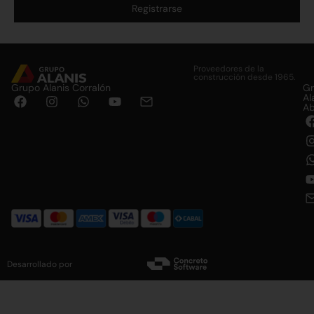
Registrarse
Alternative:
Proveedores de la
construcción desde 1965.
Grupo Alanis Corralón
G
Al
Ab
Desarrollado por