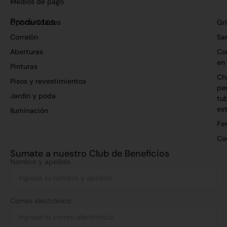
Medios de pago
Productos
Oportunidades
Gri
Corralón
San
Aberturas
Co
en
Pinturas
Ch
Pisos y revestimientos
per
Jardín y poda
tu
es
Iluminación
Fer
Co
Sumate a nuestro Club de Beneficios
Nombre y apellido
Correo electrónico