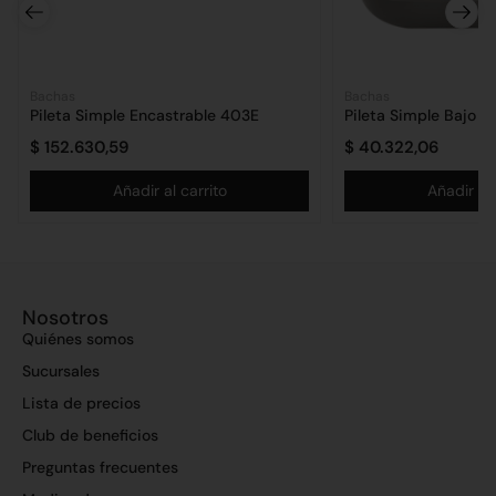
Bachas
Bachas
Pileta Simple Encastrable 403E
Pileta Simple Bajo 
$
152.630,59
$
40.322,06
Añadir al carrito
Añadir al 
Nosotros
Quiénes somos
Sucursales
Lista de precios
Club de beneficios
Preguntas frecuentes