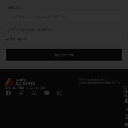
Teléfono
¿Cómo nos encontraste?
Registrarse
Alternative:
Proveedores de la
construcción desde 1965.
Grupo Alanis Corralón
G
Al
Ab