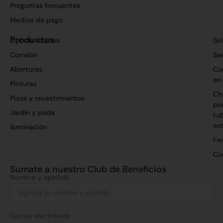
Preguntas frecuentes
Medios de pago
Productos
Oportunidades
Gri
Corralón
San
Aberturas
Co
en
Pinturas
Ch
Pisos y revestimientos
per
Jardín y poda
tu
es
Iluminación
Fer
Co
Sumate a nuestro Club de Beneficios
Nombre y apellido
Correo electrónico