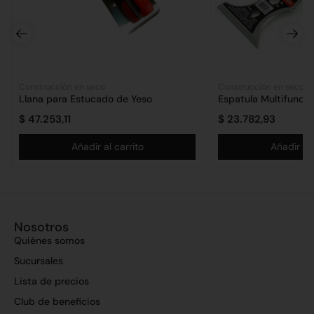
Construcción en seco
Construcción en seco
Llana para Estucado de Yeso
Espatula Multifuncio
$
47.253,11
$
23.782,93
Añadir al carrito
Añadir al 
Nosotros
Quiénes somos
Sucursales
Lista de precios
Club de beneficios