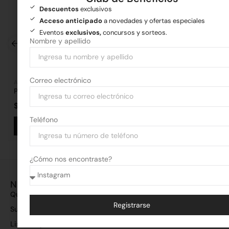
Descuentos
exclusivos
Acceso anticipado
a novedades y ofertas especiales
Eventos
exclusivos,
concursos y sorteos.
Nombre y apellido
Correo electrónico
Aberturas
Aberturas
Puerta Pavir Lujan Imperia
Portón Pavir Florenc
$
443.556,44
$
1.028.137,34
Teléfono
Añadir al carrito
Añadir al 
¿Cómo nos encontraste?
Nosotros
Quiénes somos
Registrarse
Sucursales
Alternative:
Lista de precios