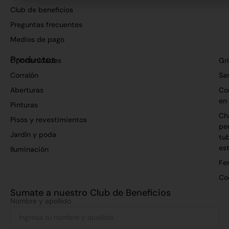
Club de beneficios
Preguntas frecuentes
Medios de pago
Productos
Oportunidades
Gri
Corralón
San
Aberturas
Co
en
Pinturas
Ch
Pisos y revestimientos
per
Jardín y poda
tu
es
Iluminación
Fer
Co
Sumate a nuestro Club de Beneficios
Nombre y apellido