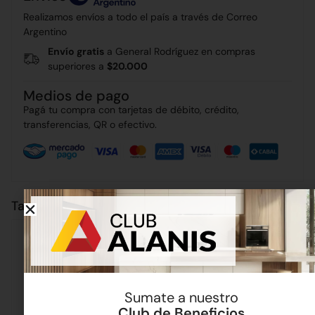
Realizamos envíos a todo el país a través de Correo
Argentino
Envío gratis
a General Rodríguez en compras
superiores a
$20.000
Medios de pago
Pagá tu compra con tarjetas de débito, crédito,
transferencias, QR o efectivo.
También puede interesarte
Sumate a nuestro
Club de Beneficios