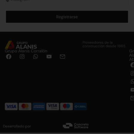
Registrarse
Alternative:
Proveedores de la
construcción desde 1965.
Grupo Alanis Corralón
G
Al
Ab
Desarrollado por