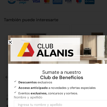
También puede interesarte
Sumate a nuestro
Club de Beneficios
Descuentos
exclusivos
Acceso anticipado
a novedades y ofertas especiales
Eventos
exclusivos,
concursos y sorteos.
Aberturas
Aberturas
Nombre y apellido
Puerta Pavir Lujan Imperia
$
443.556,44
$
1.903.470,67
-
$
3