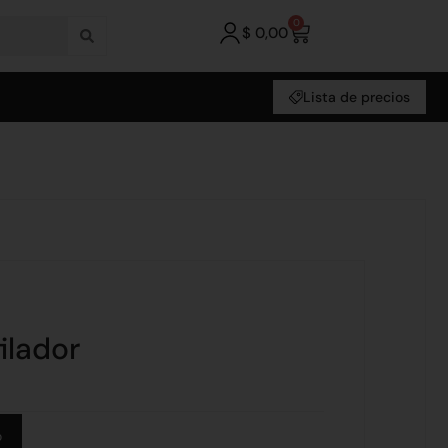
0
$
0,00
Lista de precios
ilador
Alternative:
o