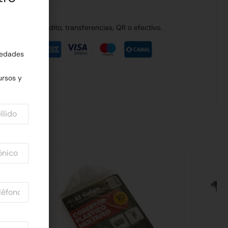
de débito, crédito, transferencias, QR o efectivo.
edades
rsos y