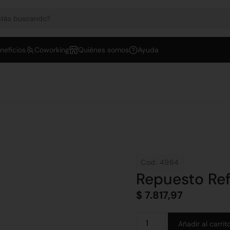
neficios
Coworking
Quiénes somos
Ayuda
Cod: 4964
Repuesto Ref
$
7.817,97
Añadir al carrit