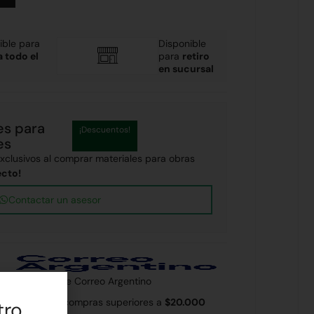
ible para
Disponible
a todo el
para
retiro
en sucursal
es para
¡Descuentos!
es
clusivos al comprar materiales para obras
ecto!
Contactar un asesor
 país a través de Correo Argentino
 Rodríguez en compras superiores a
$20.000
tro