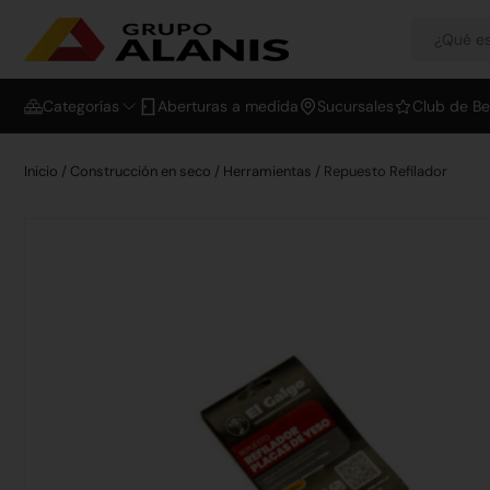
Categorías
Aberturas a medida
Sucursales
Club de Be
Inicio
/
Construcción en seco
/
Herramientas
/ Repuesto Refilador