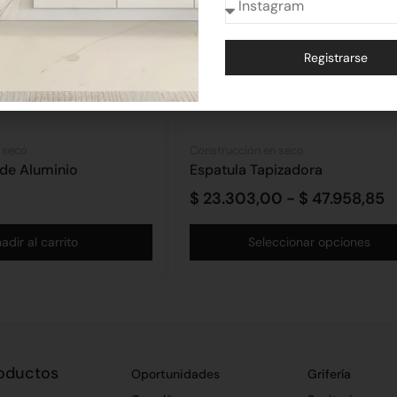
Registrarse
Alternative:
 seco
Construcción en seco
 de Aluminio
Espatula Tapizadora
$
23.303,00
-
$
47.958,85
adir al carrito
Seleccionar opciones
oductos
Oportunidades
Grifería