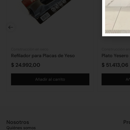
Construcción en seco
Construcción en
Refilador para Placas de Yeso
Plato Yesero
$
24.992,00
$
51.413,06
Añadir al carrito
Añ
Nosotros
Pr
Quiénes somos