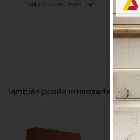
Varilla de Hierro Aletado 8mm
También puede interesarte