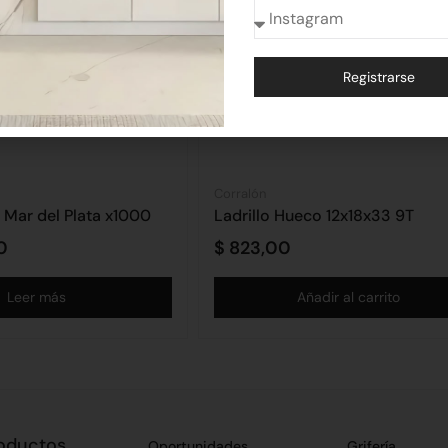
Registrarse
Alternative:
Corralón
a Mar del Plata x1000
Ladrillo Hueco 12x18x33 9T
0
$
823,00
Leer más
Añadir al carrito
oductos
Oportunidades
Grifería