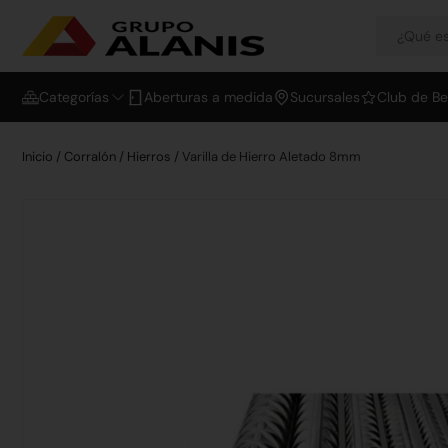
Categorías
Aberturas a medida
Sucursales
Club de Be
Inicio
/
Corralón
/
Hierros
/ Varilla de Hierro Aletado 8mm