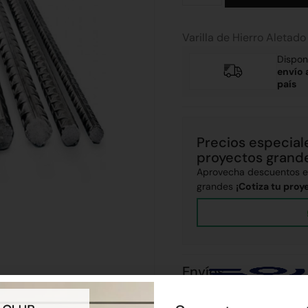
Varilla de Hierro Aleta
Dispon
envío 
país
Precios especial
proyectos grand
Aprovecha descuentos ex
grandes
¡Cotiza tu proy
Envíos
Realizamos envíos a todo el