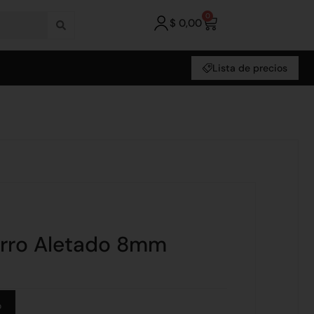
0
$
0,00
Lista de precios
ierro Aletado 8mm
Alternative:
o