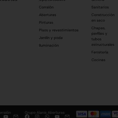
Corralón
Sanitarios
Aberturas
Construcción
en seco
Pinturas
Chapas,
Pisos y revestimientos
perfiles y
Jardín y poda
tubos
estructurales
Iluminación
Ferretería
Cocinas
orralón
Grupo Alanis Aberturas