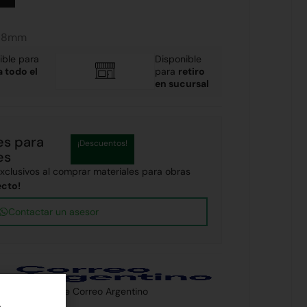
do 8mm
ible para
Disponible
a todo el
para
retiro
en sucursal
es para
¡Descuentos!
es
clusivos al comprar materiales para obras
ecto!
Contactar un asesor
 país a través de Correo Argentino