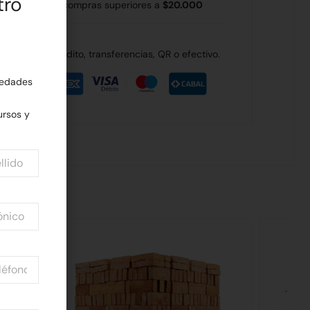
tro
 Rodríguez en compras superiores a
$20.000
de débito, crédito, transferencias, QR o efectivo.
edades
rsos y