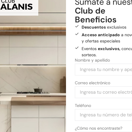
Sumate a nues
Envío gratis
a General
Club de
Medios de pago
Beneficios
Pagá tu compra con tarjetas 
Descuentos
exclusivos
Acceso anticipado
a nov
y ofertas especiales
Eventos
exclusivos,
concu
sorteos.
Nombre y apellido
Correo electrónico
Teléfono
¿Cómo nos encontraste?