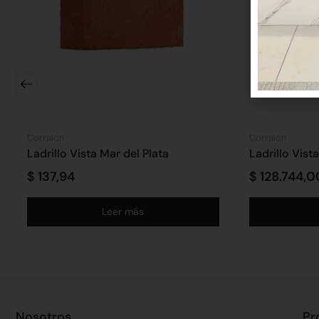
Corralón
Corralón
Ladrillo Vista Mar del Plata
Ladrillo Vist
$
137,94
$
128.744,0
Leer más
Nosotros
Pr