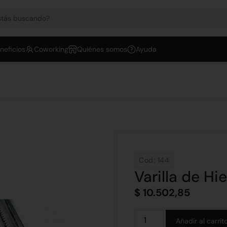
neficios
Coworking
Quiénes somos
Ayuda
Cod: 144
Varilla de H
$
10.502,85
Añadir al carrit