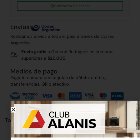
Contactar un asesor
Envíos
Realizamos envíos a todo el país a través de Correo
Argentino
Envío gratis
a General Rodríguez en compras
superiores a
$20.000
Medios de pago
Pagá tu compra con tarjetas de débito, crédito,
transferencias, QR o efectivo.
También puede interesarte