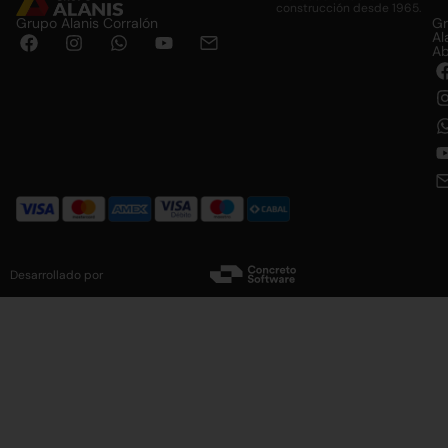
construcción desde 1965.
Grupo Alanis Corralón
G
Al
Ab
Desarrollado por