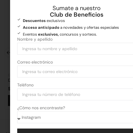
Sumate a nuestro
Club de Beneficios
Descuentos
exclusivos
Acceso anticipado
a novedades y ofertas especiales
Eventos
exclusivos,
concursos y sorteos.
Nombre y apellido
Correo electrónico
Difusores
Iluminación
Difusor de Chapa para Interior
Spot Combinado Ch
Teléfono
$
43.348,95
$
42.598,07
Añadir al carrito
Añadir al 
¿Cómo nos encontraste?