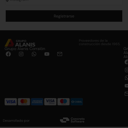
Registrarse
Alternative:
Proveedores de la
construcción desde 1965.
Grupo Alanis Corralón
G
Al
Ab
Desarrollado por