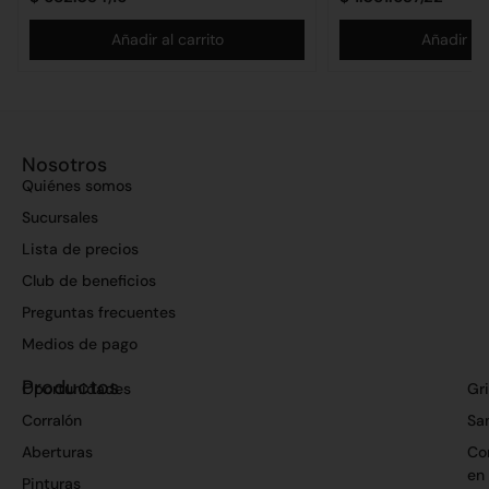
Añadir al carrito
Añadir al 
Nosotros
Quiénes somos
Sucursales
Lista de precios
Club de beneficios
Preguntas frecuentes
Medios de pago
Productos
Oportunidades
Gri
Corralón
San
Aberturas
Co
en
Pinturas