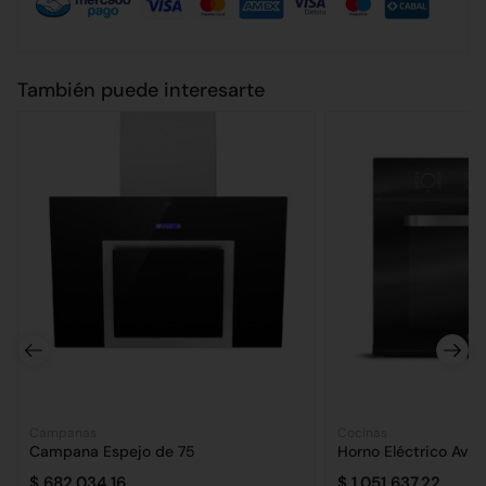
También puede interesarte
Campanas
Cocinas
Campana Espejo de 75
Horno Eléctrico Avvo
$
682.034,16
$
1.051.637,22