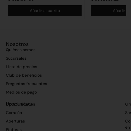
Añadir al carrito
Añadir al 
Nosotros
Quiénes somos
Sucursales
Lista de precios
Club de beneficios
Preguntas frecuentes
Medios de pago
Productos
Oportunidades
Gri
Corralón
San
Aberturas
Co
en
Pinturas