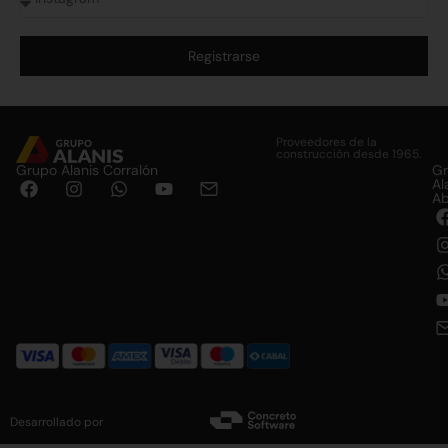
Registrarse
Alternative:
Proveedores de la
construcción desde 1965.
Grupo Alanis Corralón
G
Al
Ab
Desarrollado por