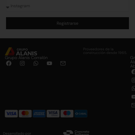
Registrarse
Alternative:
Proveedores de la
construcción desde 1965.
Grupo Alanis Corralón
G
Al
Ab
Desarrollado por