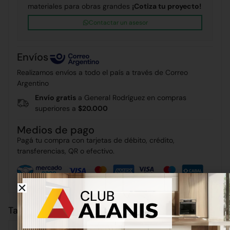
materiales para obras grandes
¡Cotiza tu proyecto!
Contactar un asesor
Envíos
Realizamos envíos a todo el país a través de Correo
Argentino
Envío gratis
a General Rodríguez en compras
superiores a
$20.000
Medios de pago
Pagá tu compra con tarjetas de débito, crédito,
transferencias, QR o efectivo.
También puede interesarte