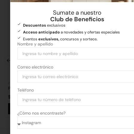
Sumate a nuestro
Club de Beneficios
Descuentos
exclusivos
Acceso anticipado
a novedades y ofertas especiales
Eventos
exclusivos,
concursos y sorteos.
Nombre y apellido
Correo electrónico
Pisos y revestimientos
Pisos y revestimientos
Porcelanato Adara Cinza Grees 20×120 2.18 m2
Teléfono
$
25.739,82
por m2
$
21.060,33
por m2
Añadir al carrito
Añadir al 
¿Cómo nos encontraste?