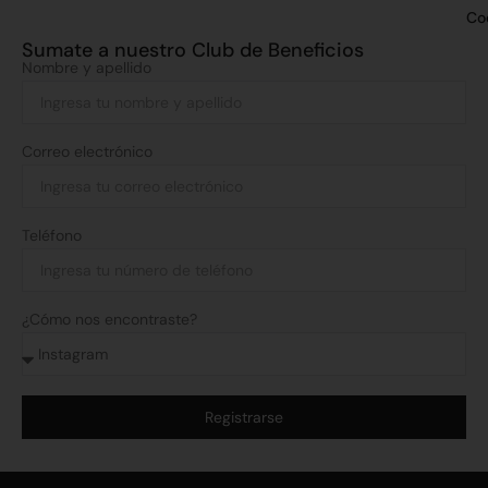
Co
Sumate a nuestro Club de Beneficios
Nombre y apellido
Correo electrónico
Teléfono
¿Cómo nos encontraste?
Registrarse
Alternative: