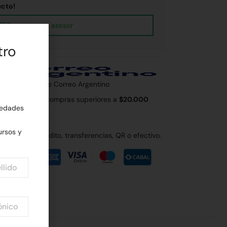
ecto!
Contactar un asesor
tro
 país a través de Correo Argentino
 Rodríguez en compras superiores a
$20.000
edades
rsos y
de débito, crédito, transferencias, QR o efectivo.