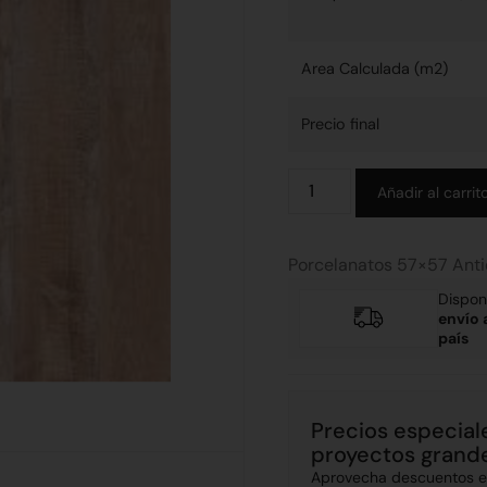
Area Calculada (m2)
Precio final
Añadir al carrit
Porcelanatos 57×57 Ant
Dispon
envío 
país
Precios especial
proyectos grand
Aprovecha descuentos ex