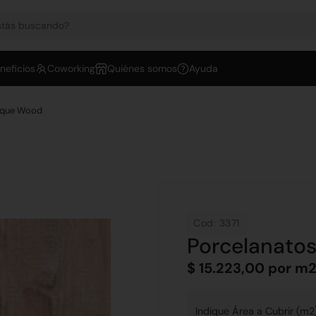
neficios
Coworking
Quiénes somos
Ayuda
tique Wood
Cod: 3371
Porcelanato
$
15.223,00
por m
Indique Área a Cubrir (m2