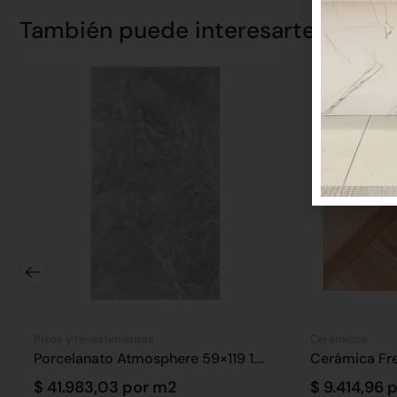
También puede interesarte
Pisos y revestimientos
Cerámicos
Porcelanato Atmosphere 59×119 1.40 m2
$
41.983,03
por m2
$
9.414,96
p