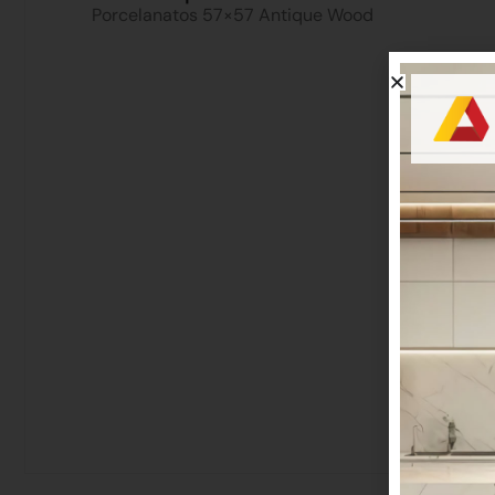
Porcelanatos 57×57 Antique Wood