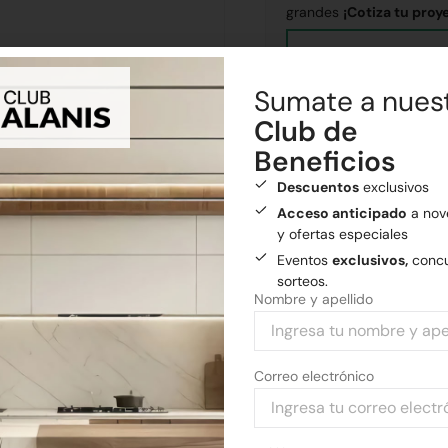
grandes
¡Cotiza tu proy
Sumate a nues
Club de
Envíos
Beneficios
Realizamos envíos a todo el
Descuentos
exclusivos
Envío gratis
a General
Acceso anticipado
a nov
y ofertas especiales
Medios de pago
Eventos
exclusivos,
concu
Pagá tu compra con tarjetas 
sorteos.
Nombre y apellido
Correo electrónico