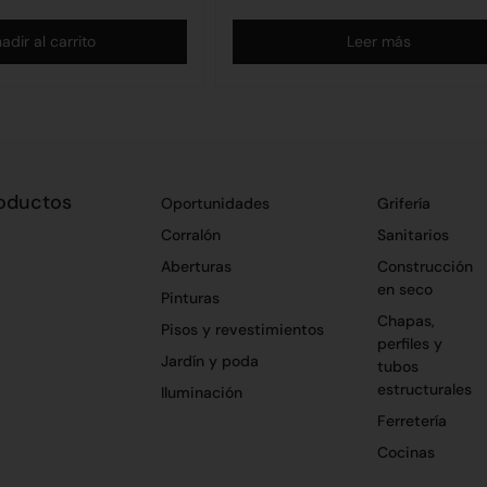
adir al carrito
Leer más
oductos
Oportunidades
Grifería
Corralón
Sanitarios
Aberturas
Construcción
en seco
Pinturas
Chapas,
Pisos y revestimientos
perfiles y
Jardín y poda
tubos
estructurales
Iluminación
Ferretería
Cocinas