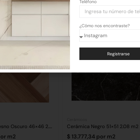
Teléfono
¿Cómo nos encontraste?
Registrarse
Alternative:
Cerámicos
Cerámica Fresno Oscuro 46×46 2.58 m2
Cerámica Negro 51×51 2.08 m2
or m2
$
13.777,34
por m2