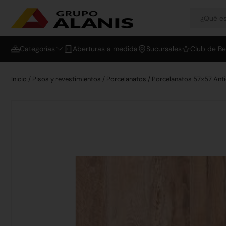
Categorías
Aberturas a medida
Sucursales
Club de Be
Inicio
/
Pisos y revestimientos
/
Porcelanatos
/ Porcelanatos 57×57 An