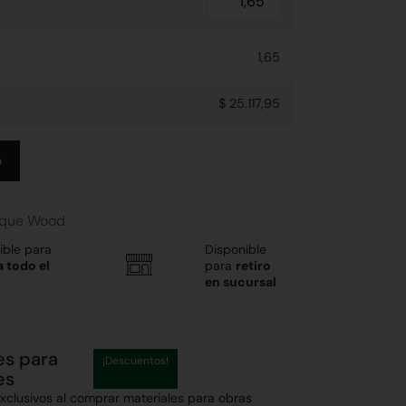
1,65
$ 25.117,95
Alternative:
o
ique Wood
ible para
Disponible
a todo el
para
retiro
en sucursal
es para
¡Descuentos!
es
clusivos al comprar materiales para obras