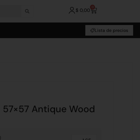
0
$
0,00
Lista de precios
s 57×57 Antique Wood
2
)