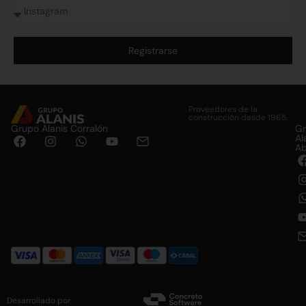
Registrarse
Alternative:
Proveedores de la
construcción desde 1965.
Grupo Alanis Corralón
G
Al
Ab
Desarrollado por