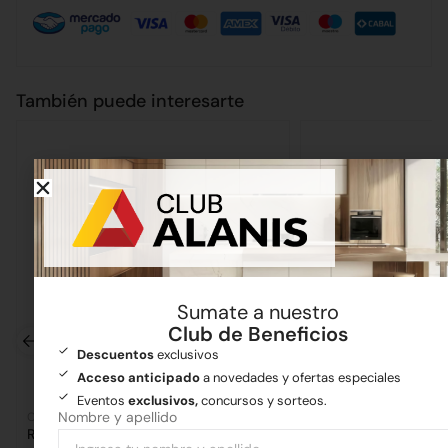
También puede interesarte
Sumate a nuestro
Club de Beneficios
Descuentos
exclusivos
Acceso anticipado
a novedades y ofertas especiales
Eventos
exclusivos,
concursos y sorteos.
Nombre y apellido
Cañerías
Ferretería
Ramal PVC 100 a 90°
Guantes Descarne