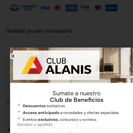
También puede interesarte
Sumate a nuestro
Club de Beneficios
Descuentos
exclusivos
Acceso anticipado
a novedades y ofertas especiales
Eventos
exclusivos,
concursos y sorteos.
Nombre y apellido
Cañerías
Artículos varios
Ramal PVC 100 a 90°
Fratacho Plástico A