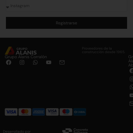
Registrarse
Alternative:
Proveedores de la
construcción desde 1965.
Grupo Alanis Corralón
G
Al
Ab
Desarrollado por