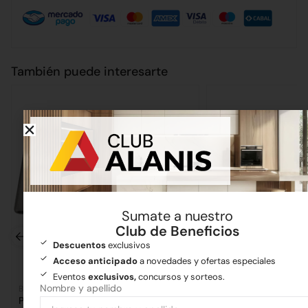
También puede interesarte
Sumate a nuestro
Club de Beneficios
Descuentos
exclusivos
Acceso anticipado
a novedades y ofertas especiales
Eventos
exclusivos,
concursos y sorteos.
Nombre y apellido
Bachas
Bachas
Pileta Simple Encastrable 403E
Pileta Simple Etna 7