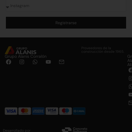
Registrarse
Alternative:
Proveedores de la
construcción desde 1965.
Grupo Alanis Corralón
G
Al
Ab
Desarrollado por