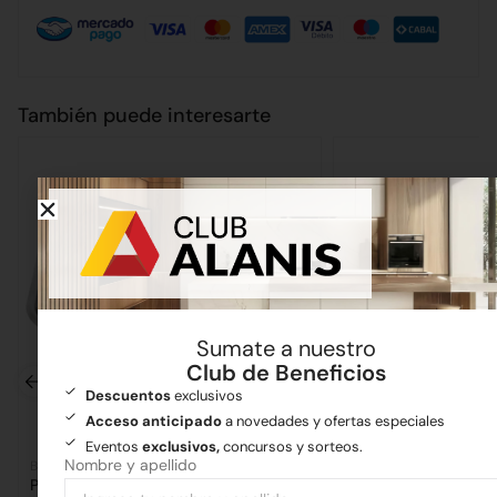
También puede interesarte
Sumate a nuestro
Club de Beneficios
Descuentos
exclusivos
Acceso anticipado
a novedades y ofertas especiales
Eventos
exclusivos,
concursos y sorteos.
Nombre y apellido
Bachas
Bachas
Pileta Doble Bajo Mesada 306
Pileta Simple Bajo 