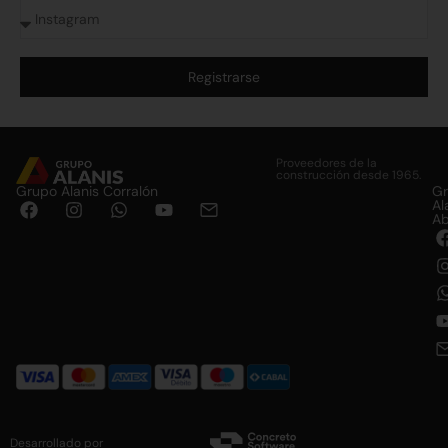
Registrarse
Alternative:
Proveedores de la
construcción desde 1965.
Grupo Alanis Corralón
G
Al
Ab
Desarrollado por