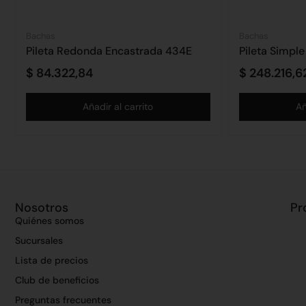
Bachas
Bachas
Pileta Redonda Encastrada 434E
Pileta Simpl
$
84.322,84
$
248.216,6
Añadir al carrito
Añ
Nosotros
Pr
Quiénes somos
Sucursales
Lista de precios
Club de beneficios
Preguntas frecuentes