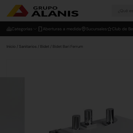
Categorías
Aberturas a medida
Sucursales
Club de Be
Inicio
/
Sanitarios
/
Bidet
/ Bidet Bari Ferrum