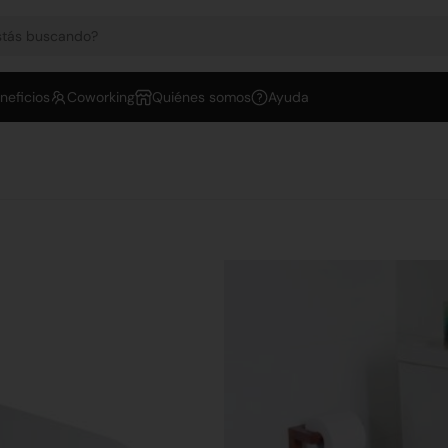
neficios
Coworking
Quiénes somos
Ayuda
Cod: 440
Bidet Bari F
$
144.691,80
Añadir al carrit