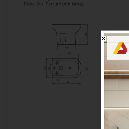
Bidet Bari Ferrum
(sin tapa)