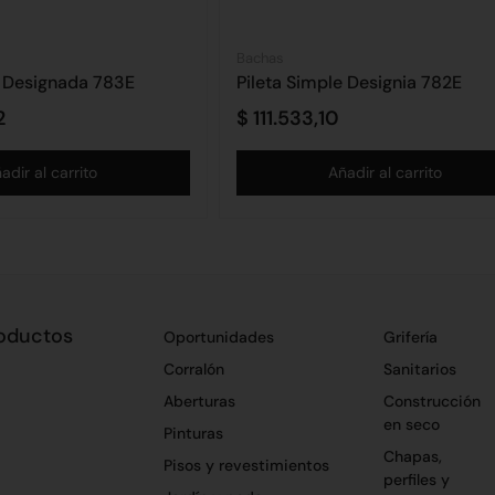
Bachas
e Designada 783E
Pileta Simple Designia 782E
2
$
111.533,10
adir al carrito
Añadir al carrito
oductos
Oportunidades
Grifería
Corralón
Sanitarios
Aberturas
Construcción
en seco
Pinturas
Chapas,
Pisos y revestimientos
perfiles y