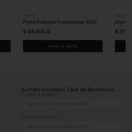
Bachas
Sanitario
Pileta Redonda Encastradas 453E
Deposit
$
54.458,13
$
27.16
Añadir al carrito
Sumate a nuestro Club de Beneficios
Nombre y apellido
Correo electrónico