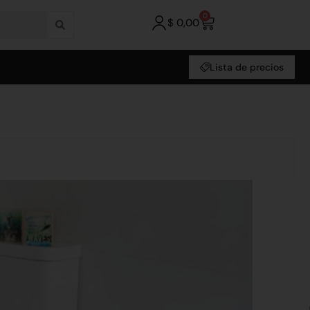
0
$
0,00
Lista de precios
errum
Alternative:
o