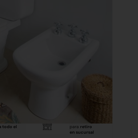
apa)
ible para
Disponible
a todo el
para
retiro
en sucursal