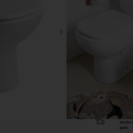
Bidet Bari Ferrum
(sin t
Dispon
envío 
país