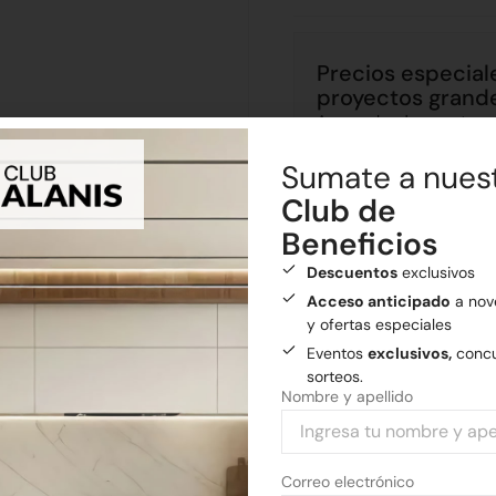
Precios especial
proyectos grand
Aprovecha descuentos ex
grandes
¡Cotiza tu proy
Sumate a nues
Club de
Beneficios
Descuentos
exclusivos
Envíos
Acceso anticipado
a nov
Realizamos envíos a todo el
y ofertas especiales
Envío gratis
a General
Eventos
exclusivos,
concu
sorteos.
Nombre y apellido
Medios de pago
Pagá tu compra con tarjetas 
Correo electrónico