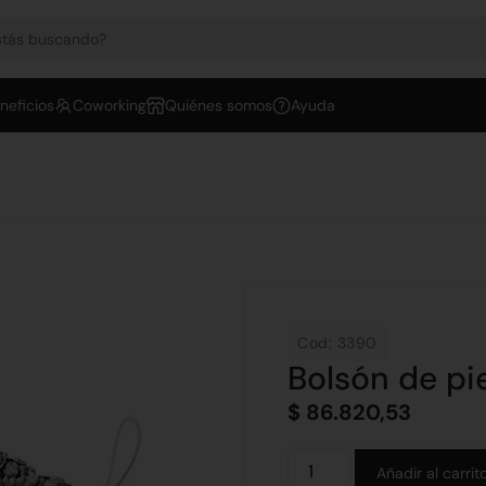
neficios
Coworking
Quiénes somos
Ayuda
Cod: 3390
Bolsón de pi
$
86.820,53
Añadir al carrit