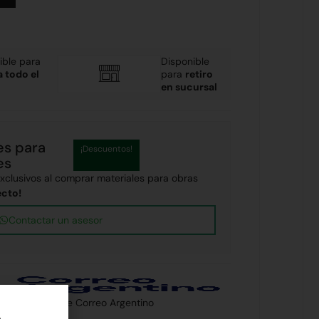
ible para
Disponible
a todo el
para
retiro
en sucursal
es para
¡Descuentos!
es
clusivos al comprar materiales para obras
ecto!
Contactar un asesor
 país a través de Correo Argentino