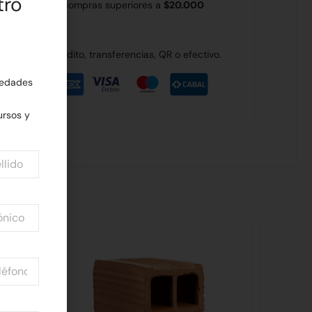
tro
 Rodríguez en compras superiores a
$20.000
de débito, crédito, transferencias, QR o efectivo.
edades
rsos y