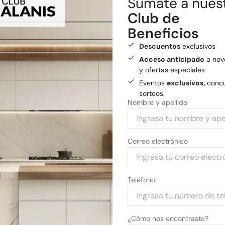
Sumate a nues
Envío gratis
a General
Club de
Medios de pago
Beneficios
Pagá tu compra con tarjetas 
Descuentos
exclusivos
Acceso anticipado
a nov
y ofertas especiales
Eventos
exclusivos,
concu
sorteos.
Nombre y apellido
Correo electrónico
Teléfono
¿Cómo nos encontraste?