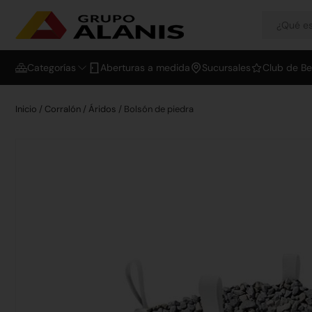
Categorías
Aberturas a medida
Sucursales
Club de Be
Inicio
/
Corralón
/
Áridos
/ Bolsón de piedra