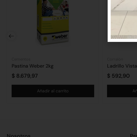
Cementos
Corralón
Pastina Weber 2kg
Ladrillo Vis
$
8.679,97
$
592,90
Añadir al carrito
Añ
Nosotros
Pr