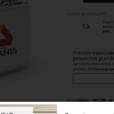
Bolsón de piedra 1MT
Dispon
envío 
país
Precios especial
proyectos grand
Aprovecha descuentos ex
grandes
¡Cotiza tu proy
Envíos
Realizamos envíos a todo el