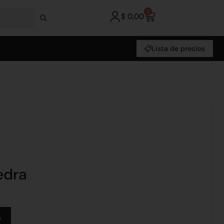
0
$
0,00
Lista de precios
edra
Alternative:
o