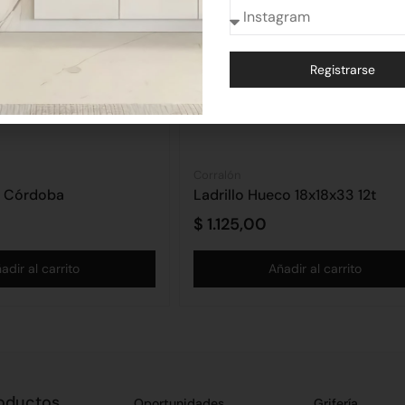
Registrarse
Alternative:
Corralón
ta Córdoba
Ladrillo Hueco 18x18x33 12t
$
1.125,00
adir al carrito
Añadir al carrito
oductos
Oportunidades
Grifería