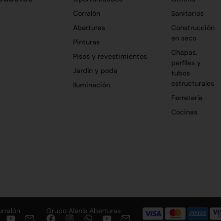
Corralón
Sanitarios
Aberturas
Construcción
en seco
Pinturas
Chapas,
Pisos y revestimientos
perfiles y
Jardín y poda
tubos
estructurales
Iluminación
Ferretería
Cocinas
orralón
Grupo Alanis Aberturas