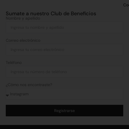
Co
Sumate a nuestro Club de Beneficios
Nombre y apellido
Correo electrónico
Teléfono
¿Cómo nos encontraste?
Registrarse
Alternative: