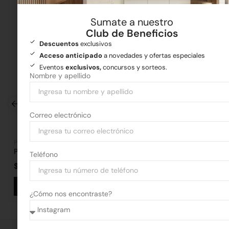
Sumate a nuestro
Club de Beneficios
Descuentos
exclusivos
Acceso anticipado
a novedades y ofertas especiales
Eventos
exclusivos,
concursos y sorteos.
Nombre y apellido
Correo electrónico
Pisos y revestimientos
Pisos y revestimientos
Porcelanato Atmosphere 59×119 1.40 m2
Teléfono
$
41.983,03
por m2
$
66.263,71
Añadir al carrito
Añadir al 
¿Cómo nos encontraste?