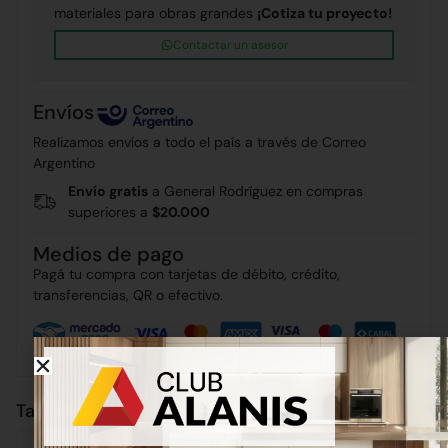
materiales para obras grandes
¡Cotiza tu proyecto!
Contactar un asesor
Envíos
Realizamos envíos a todo el país a través de Correo
Argentino
Envío gratis
a General Rodríguez en compras
superiores a
$20.000
Medios de pago
Pagá tu compra con tarjetas de débito, crédito,
transferencias, QR o efectivo.
También puede interesarte