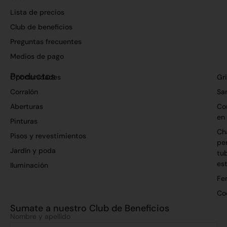
Lista de precios
Club de beneficios
Preguntas frecuentes
Medios de pago
Productos
Oportunidades
Gri
Corralón
San
Aberturas
Co
en
Pinturas
Ch
Pisos y revestimientos
per
Jardín y poda
tu
es
Iluminación
Fer
Co
Sumate a nuestro Club de Beneficios
Nombre y apellido