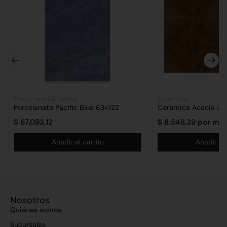
Pisos y revestimientos
Cerámicos
Porcelanato Pacific Blue 63×122
Cerámica Acacia 36
$
67.093,12
$
8.548,39
por m2
Añadir al carrito
Añadir al 
Nosotros
Quiénes somos
Sucursales