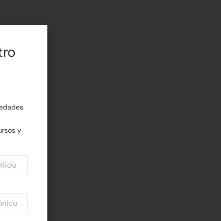
tro
edades
rsos y