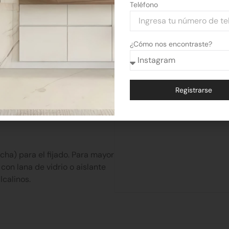
Teléfono
o Cincalum en ambas caras
¿Cómo nos encontraste?
0 / 4,00 / 4,50 / 5,00 / 5,50 /
Registrarse
Alternative:
ha) para el fijado. Para mayor
con lana de vidrio o aislante
calinos.