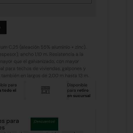
Alternative:
o
um C.25 (aleación 55% aluminio + zinc).
spesor), ancho 1,10 m. Resistencia a la
mayor que el galvanizado, con mayor
eal para techos de viviendas, galpones y
 también en largos de 2,00 m hasta 13 m.
ible para
Disponible
a todo el
para
retiro
en sucursal
es para
¡Descuentos!
es