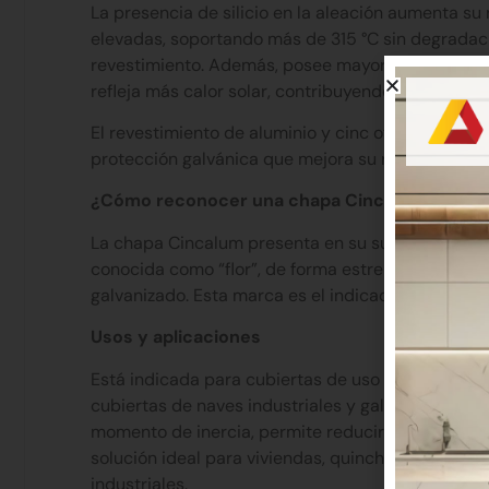
La presencia de silicio en la aleación aumenta su
elevadas, soportando más de 315 °C sin degradació
revestimiento. Además, posee mayor reflectividad 
refleja más calor solar, contribuyendo a mantener 
El revestimiento de aluminio y cinc ofrece una c
protección galvánica que mejora su rendimiento.
¿Cómo reconocer una chapa Cincalum?
La chapa Cincalum presenta en su superficie una c
conocida como “flor”, de forma estrellada, más de
galvanizado. Esta marca es el indicador visual de
Usos y aplicaciones
Está indicada para cubiertas de uso residencial, 
cubiertas de naves industriales y galpones. El perf
momento de inercia, permite reducir la cantidad 
solución ideal para viviendas, quinchos, galerías,
industriales.