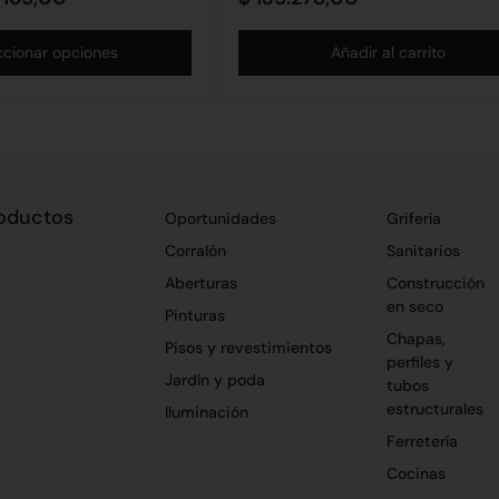
ccionar opciones
Añadir al carrito
oductos
Oportunidades
Grifería
Corralón
Sanitarios
Aberturas
Construcción
en seco
Pinturas
Chapas,
Pisos y revestimientos
perfiles y
Jardín y poda
tubos
estructurales
Iluminación
Ferretería
Cocinas