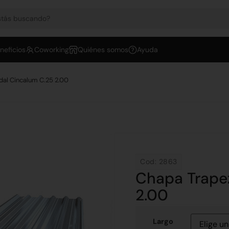
neficios
Coworking
Quiénes somos
Ayuda
dal Cincalum C.25 2.00
Cod: 2863
Chapa Trape
2.00
Largo