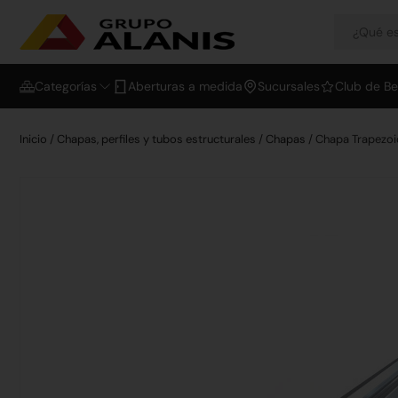
Categorías
Aberturas a medida
Sucursales
Club de Be
Inicio
/
Chapas, perfiles y tubos estructurales
/
Chapas
/ Chapa Trapezoi