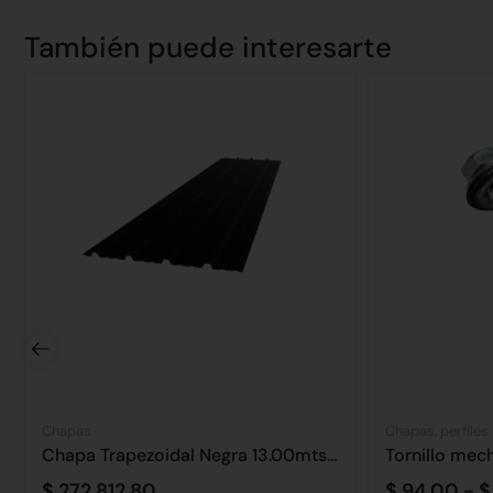
También puede interesarte
Chapas
Chapas, perfiles
Chapa Trapezoidal Negra 13.00mts C.25
Tornillo mec
$
272.812,80
$
94,00
-
$