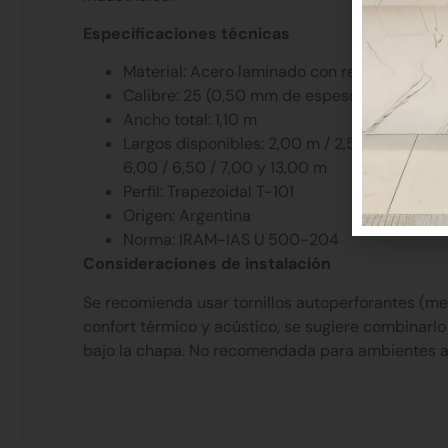
Especificaciones técnicas
Material: Acero laminado con revestimient
Calibre: 25 (0,50 mm de espesor)
Ancho total: 1,10 m
Largos disponibles: 2,00 m / 2,50 / 3,00 / 3,5
6,00 / 6,50 / 7,00 y 13,00 m
Perfil: Trapezoidal T-101
Origen: Argentina
Norma: IRAM-IAS U 500-204
Consideraciones de instalación
Se recomienda usar tornillos autoperforantes (mec
confort térmico y acústico, se sugiere combinarlo 
bajo la chapa. No recomendada para ambientes al