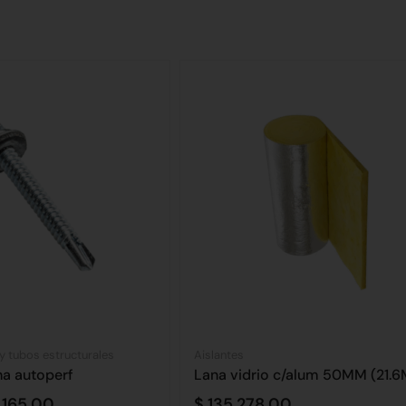
 y tubos estructurales
Aislantes
ha autoperf
Lana vidrio c/alum 50MM (21.6
165,00
$
135.278,00