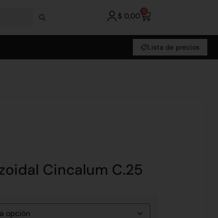
0
$
0,00
Lista de precios
zoidal Cincalum C.25