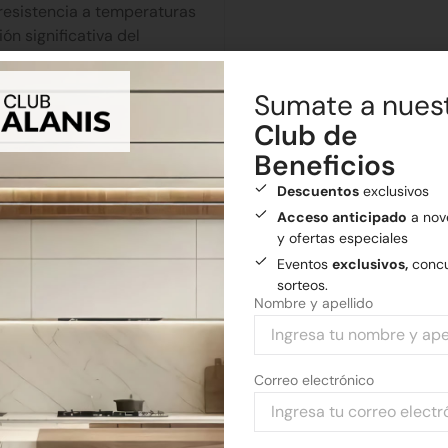
 resistencia a temperaturas
n significativa del
térmica, lo que significa que
los interiores más frescos.
Sumate a nues
ombinación de efecto barrera y
Club de
Beneficios
Descuentos
exclusivos
Acceso anticipado
a nov
ristalización característica
y ofertas especiales
finida y uniforme que la del
Eventos
exclusivos,
concu
 su composición aluminio-zinc.
sorteos.
Nombre y apellido
cerramientos laterales y
il trapezoidal, por su elevado
Correo electrónico
de apoyos intermedios. Es la
 depósitos y construcciones