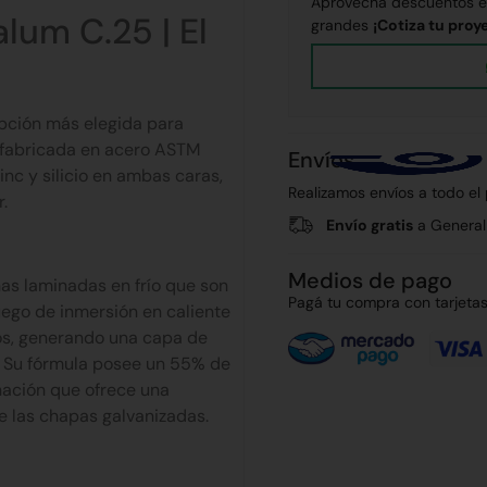
Aprovecha descuentos ex
lum C.25 | El
grandes
¡Cotiza tu proy
opción más elegida para
á fabricada en acero ASTM
Envíos
inc y silicio en ambas caras,
Realizamos envíos a todo el
.
Envío gratis
a General
Medios de pago
nas laminadas en frío que son
Pagá tu compra con tarjetas 
ego de inmersión en caliente
dos, generando una capa de
. Su fórmula posee un 55% de
inación que ofrece una
e las chapas galvanizadas.