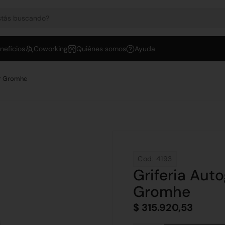
neficios
Coworking
Quiénes somos
Ayuda
er Gromhe
Cod: 4193
Griferia Aut
Gromhe
$
315.920,53