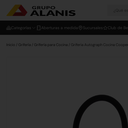
Categorías
Aberturas a medida
Sucursales
Club de Be
Inicio
/
Grifería
/
Grifería para Cocina
/ Griferia Autograph Cocina Coop