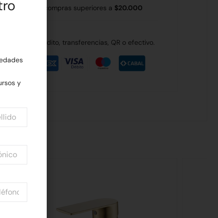
tro
 Rodríguez en compras superiores a
$20.000
de débito, crédito, transferencias, QR o efectivo.
edades
rsos y