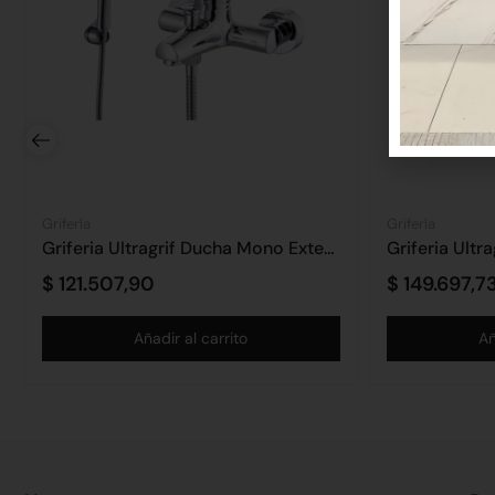
Grifería
Grifería
Griferia Ultragrif Ducha Mono Exterior Argos
$
121.507,90
$
149.697,7
Añadir al carrito
Añ