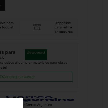
Alternative:
o
ible para
Disponible
a todo el
para
retiro
en sucursal
es para
¡Descuentos!
es
clusivos al comprar materiales para obras
ecto!
Contactar un asesor
 país a través de Correo Argentino