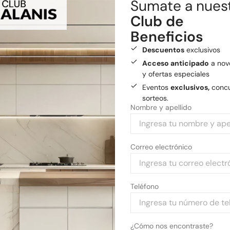
Sumate a nues
Envío gratis
a General
Club de
Beneficios
Medios de pago
Pagá tu compra con tarjetas 
Descuentos
exclusivos
Acceso anticipado
a nov
y ofertas especiales
Eventos
exclusivos,
concu
sorteos.
Nombre y apellido
Correo electrónico
Teléfono
¿Cómo nos encontraste?