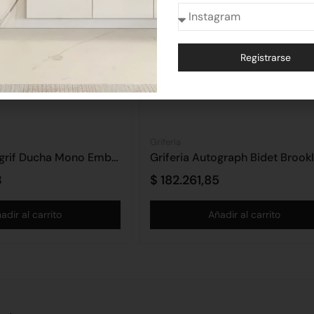
Registrarse
Alternative:
Grifería
Griferia Ultragrif Ducha Mono Embutir Argos
3
$
182.261,85
adir al carrito
Añadir al carrito