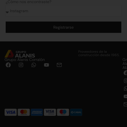
¿Cómo nos encontraste?
Registrarse
Alternative:
Proveedores de la
construcción desde 1965.
Grupo Alanis Corralón
G
Al
Ab