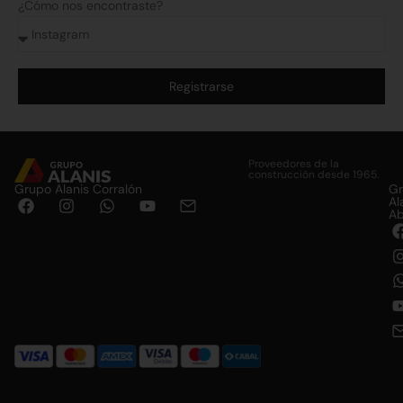
¿Cómo nos encontraste?
Registrarse
Alternative:
Proveedores de la
construcción desde 1965.
Grupo Alanis Corralón
G
Al
Ab