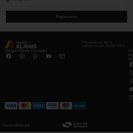
Registrarse
Alternative:
Proveedores de la
construcción desde 1965.
Grupo Alanis Corralón
G
Al
Ab
Desarrollado por