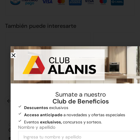
También puede interesarte
Sumate a nuestro
Club de Beneficios
Descuentos
exclusivos
Acceso anticipado
a novedades y ofertas especiales
Eventos
exclusivos,
concursos y sorteos.
Grifería
Grifería
Nombre y apellido
Griferia Ultragrif Bidet Mono Argos
$
93.155,36
$
324.021,06