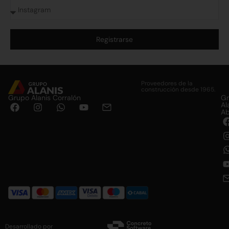
Registrarse
Alternative:
Proveedores de la
construcción desde 1965.
Grupo Alanis Corralón
G
Al
Ab
Desarrollado por