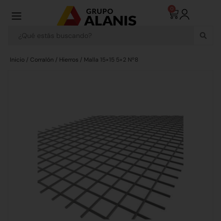
0
Inicio
/
Corralón
/
Hierros
/ Malla 15×15 5×2 Nº8