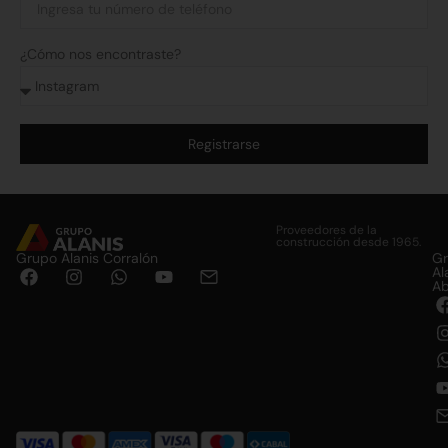
¿Cómo nos encontraste?
Registrarse
Alternative:
Proveedores de la
construcción desde 1965.
Grupo Alanis Corralón
G
Al
Ab