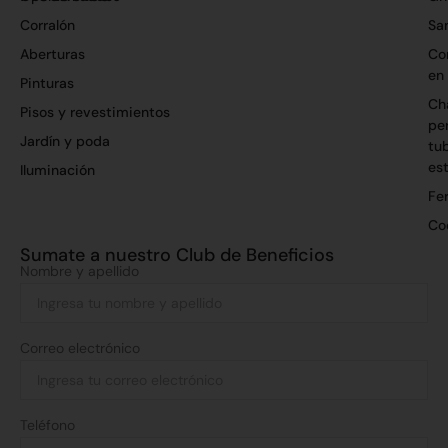
Corralón
San
Aberturas
Co
en
Pinturas
Ch
Pisos y revestimientos
per
Jardín y poda
tu
es
Iluminación
Fer
Co
Sumate a nuestro Club de Beneficios
Nombre y apellido
Correo electrónico
Teléfono