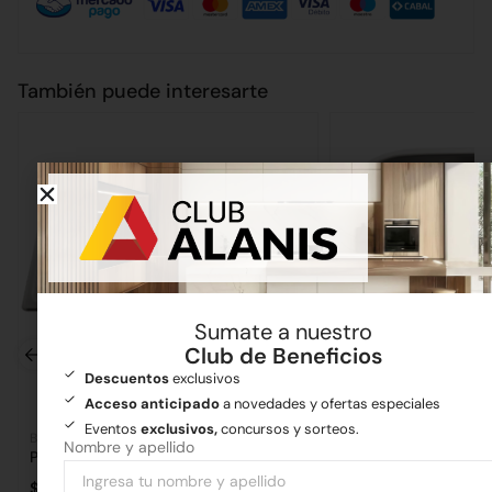
También puede interesarte
Sumate a nuestro
Club de Beneficios
Descuentos
exclusivos
Acceso anticipado
a novedades y ofertas especiales
Eventos
exclusivos,
concursos y sorteos.
Bachas
Bachas
Nombre y apellido
Pileta Doble Encastre 306E
Pileta Simple Bajo 
$
215.085,77
$
40.322,06