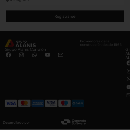
Registrarse
Alternative:
Proveedores de la
construcción desde 1965.
Grupo Alanis Corralón
G
Al
Ab
Desarrollado por